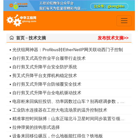
首页
技术文摘
发布技术文摘>>
>
▪ 光伏组网神器：Profibus转EtherNetIP网关联动西门子控制
▪ 自行剪叉式高空作业平台履带行走技术
▪ 自行剪叉式升降平台安全防护系统
▪ 剪叉式升降平台支撑机构稳定技术
▪ 自行剪叉式升降平台防倾覆安全技术
▪ 自行剪叉式升降平台全电机驱动技术
▪ 电容柜来回疯狂投切、功率因数过山车？别再瞎调参数，真凶是谐波无功！
▪ 工业防水连接器在工控大电流场景的温升控制技术
▪ 精准掌控时间脉搏：山东正瑞北斗卫星时间同步装置引领智能化时代
▪ 拉伸弹簧的挂钩形式选择
▪ 设备来回移位碾压，什么地板能扛得住？铁地板