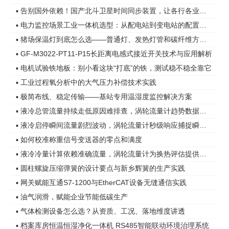
▪ 告别国外依赖！国产北斗卫星时间同步装置，让各行各业时间更精准
▪ 电力监控场景工业一体机选型：从配电站到变电站的配置差异
▪ 猪场保温灯到底怎么选——普通灯、发热灯管和碳纤维方案，差距在哪
▪ GF-M3022-PT11-P15长距离电感式接近开关技术与应用解析
▪ 电机试验铁地板：别小看这块“打底”的铁，测试稳不稳全靠它
▪ 工业过程氧分析中的大气压力补偿技术实践
▪ 极简布线、稳定传输——基站专用温湿度监控解决方案
▪ 液冷总管流量持续走低原因难排查，涡轮流量计趋势数据指明方向
▪ 液冷启停瞬间流量剧烈波动，涡轮流量计秒级响应捕捉瞬态变化
▪ 如何校准称重信号变送器的零点和满度
▪ 液冷冷量计算依赖准确流量，涡轮流量计为换热评估提供可靠依据
▪ 圆柱螺旋压缩弹簧的设计要点与新乡辉簧的生产实践
▪ 网关赋能互通S7-1200与EtherCAT设备无缝通信实践
▪ 油气润滑，赋能企业节能低碳生产
▪ 气体检测设备怎么选？从资质、工况、落地维度讲透
▪ 档案库房恒温恒湿净化一体机 RS485智能联动环境治理系统