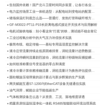
▪ 告别国外依赖！国产北斗卫星时间同步装置，让各行各业时间更精准
▪ 电力监控场景工业一体机选型：从配电站到变电站的配置差异
▪ 猪场保温灯到底怎么选——普通灯、发热灯管和碳纤维方案，差距在哪
▪ GF-M3022-PT11-P15长距离电感式接近开关技术与应用解析
▪ 电机试验铁地板：别小看这块“打底”的铁，测试稳不稳全靠它
▪ 工业过程氧分析中的大气压力补偿技术实践
▪ 极简布线、稳定传输——基站专用温湿度监控解决方案
▪ 液冷总管流量持续走低原因难排查，涡轮流量计趋势数据指明方向
▪ 液冷启停瞬间流量剧烈波动，涡轮流量计秒级响应捕捉瞬态变化
▪ 如何校准称重信号变送器的零点和满度
▪ 液冷冷量计算依赖准确流量，涡轮流量计为换热评估提供可靠依据
▪ 圆柱螺旋压缩弹簧的设计要点与新乡辉簧的生产实践
▪ 网关赋能互通S7-1200与EtherCAT设备无缝通信实践
▪ 油气润滑，赋能企业节能低碳生产
▪ 气体检测设备怎么选？从资质、工况、落地维度讲透
▪ 档案库房恒温恒湿净化一体机 RS485智能联动环境治理系统