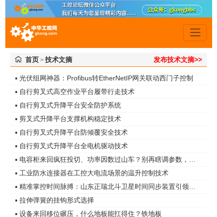
首页
技术文摘
发布技术文摘>>
>
▪ 光伏组网神器：Profibus转EtherNetIP网关联动西门子控制
▪ 自行剪叉式高空作业平台履带行走技术
▪ 自行剪叉式升降平台安全防护系统
▪ 剪叉式升降平台支撑机构稳定技术
▪ 自行剪叉式升降平台防倾覆安全技术
▪ 自行剪叉式升降平台全电机驱动技术
▪ 电容柜来回疯狂投切、功率因数过山车？别再瞎调参数，真凶是谐波无功！
▪ 工业防水连接器在工控大电流场景的温升控制技术
▪ 精准掌控时间脉搏：山东正瑞北斗卫星时间同步装置引领智能化时代
▪ 拉伸弹簧的挂钩形式选择
▪ 设备来回移位碾压，什么地板能扛得住？铁地板