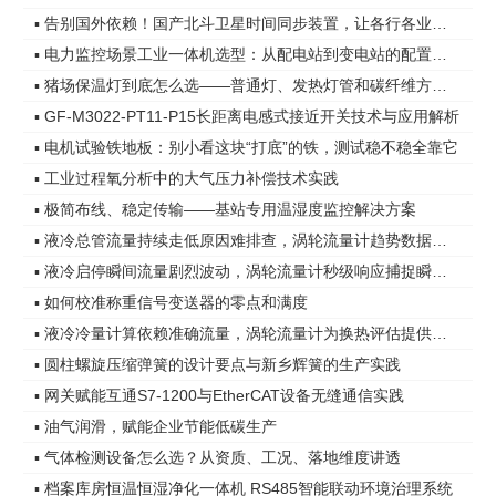
▪ 告别国外依赖！国产北斗卫星时间同步装置，让各行各业时间更精准
▪ 电力监控场景工业一体机选型：从配电站到变电站的配置差异
▪ 猪场保温灯到底怎么选——普通灯、发热灯管和碳纤维方案，差距在哪
▪ GF-M3022-PT11-P15长距离电感式接近开关技术与应用解析
▪ 电机试验铁地板：别小看这块“打底”的铁，测试稳不稳全靠它
▪ 工业过程氧分析中的大气压力补偿技术实践
▪ 极简布线、稳定传输——基站专用温湿度监控解决方案
▪ 液冷总管流量持续走低原因难排查，涡轮流量计趋势数据指明方向
▪ 液冷启停瞬间流量剧烈波动，涡轮流量计秒级响应捕捉瞬态变化
▪ 如何校准称重信号变送器的零点和满度
▪ 液冷冷量计算依赖准确流量，涡轮流量计为换热评估提供可靠依据
▪ 圆柱螺旋压缩弹簧的设计要点与新乡辉簧的生产实践
▪ 网关赋能互通S7-1200与EtherCAT设备无缝通信实践
▪ 油气润滑，赋能企业节能低碳生产
▪ 气体检测设备怎么选？从资质、工况、落地维度讲透
▪ 档案库房恒温恒湿净化一体机 RS485智能联动环境治理系统