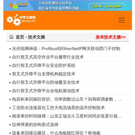
首页
技术文摘
发布技术文摘>>
>
▪ 光伏组网神器：Profibus转EtherNetIP网关联动西门子控制
▪ 自行剪叉式高空作业平台履带行走技术
▪ 自行剪叉式升降平台安全防护系统
▪ 剪叉式升降平台支撑机构稳定技术
▪ 自行剪叉式升降平台防倾覆安全技术
▪ 自行剪叉式升降平台全电机驱动技术
▪ 电容柜来回疯狂投切、功率因数过山车？别再瞎调参数，真凶是谐波无功！
▪ 工业防水连接器在工控大电流场景的温升控制技术
▪ 精准掌控时间脉搏：山东正瑞北斗卫星时间同步装置引领智能化时代
▪ 拉伸弹簧的挂钩形式选择
▪ 设备来回移位碾压，什么地板能扛得住？铁地板