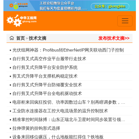
首页
技术文摘
发布技术文摘>>
>
▪ 光伏组网神器：Profibus转EtherNetIP网关联动西门子控制
▪ 自行剪叉式高空作业平台履带行走技术
▪ 自行剪叉式升降平台安全防护系统
▪ 剪叉式升降平台支撑机构稳定技术
▪ 自行剪叉式升降平台防倾覆安全技术
▪ 自行剪叉式升降平台全电机驱动技术
▪ 电容柜来回疯狂投切、功率因数过山车？别再瞎调参数，真凶是谐波无功！
▪ 工业防水连接器在工控大电流场景的温升控制技术
▪ 精准掌控时间脉搏：山东正瑞北斗卫星时间同步装置引领智能化时代
▪ 拉伸弹簧的挂钩形式选择
▪ 设备来回移位碾压，什么地板能扛得住？铁地板