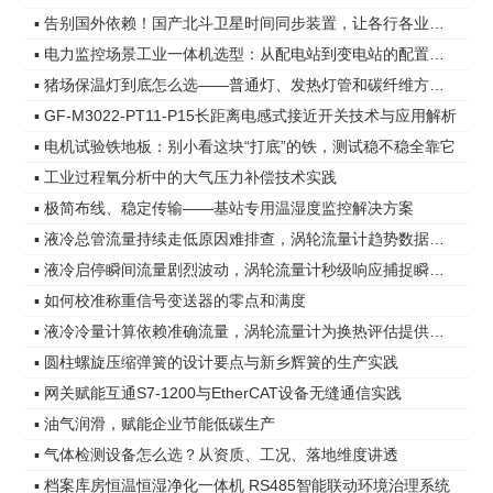
▪ 告别国外依赖！国产北斗卫星时间同步装置，让各行各业时间更精准
▪ 电力监控场景工业一体机选型：从配电站到变电站的配置差异
▪ 猪场保温灯到底怎么选——普通灯、发热灯管和碳纤维方案，差距在哪
▪ GF-M3022-PT11-P15长距离电感式接近开关技术与应用解析
▪ 电机试验铁地板：别小看这块“打底”的铁，测试稳不稳全靠它
▪ 工业过程氧分析中的大气压力补偿技术实践
▪ 极简布线、稳定传输——基站专用温湿度监控解决方案
▪ 液冷总管流量持续走低原因难排查，涡轮流量计趋势数据指明方向
▪ 液冷启停瞬间流量剧烈波动，涡轮流量计秒级响应捕捉瞬态变化
▪ 如何校准称重信号变送器的零点和满度
▪ 液冷冷量计算依赖准确流量，涡轮流量计为换热评估提供可靠依据
▪ 圆柱螺旋压缩弹簧的设计要点与新乡辉簧的生产实践
▪ 网关赋能互通S7-1200与EtherCAT设备无缝通信实践
▪ 油气润滑，赋能企业节能低碳生产
▪ 气体检测设备怎么选？从资质、工况、落地维度讲透
▪ 档案库房恒温恒湿净化一体机 RS485智能联动环境治理系统