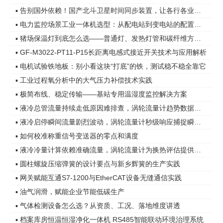
▪ 告别国外依赖！国产北斗卫星时间同步装置，让各行各业时间更精准
▪ 电力监控场景工业一体机选型：从配电站到变电站的配置差异
▪ 猪场保温灯到底怎么选——普通灯、发热灯管和碳纤维方案，差距在哪
▪ GF-M3022-PT11-P15长距离电感式接近开关技术与应用解析
▪ 电机试验铁地板：别小看这块“打底”的铁，测试稳不稳全靠它
▪ 工业过程氧分析中的大气压力补偿技术实践
▪ 极简布线、稳定传输——基站专用温湿度监控解决方案
▪ 液冷总管流量持续走低原因难排查，涡轮流量计趋势数据指明方向
▪ 液冷启停瞬间流量剧烈波动，涡轮流量计秒级响应捕捉瞬态变化
▪ 如何校准称重信号变送器的零点和满度
▪ 液冷冷量计算依赖准确流量，涡轮流量计为换热评估提供可靠依据
▪ 圆柱螺旋压缩弹簧的设计要点与新乡辉簧的生产实践
▪ 网关赋能互通S7-1200与EtherCAT设备无缝通信实践
▪ 油气润滑，赋能企业节能低碳生产
▪ 气体检测设备怎么选？从资质、工况、落地维度讲透
▪ 档案库房恒温恒湿净化一体机 RS485智能联动环境治理系统