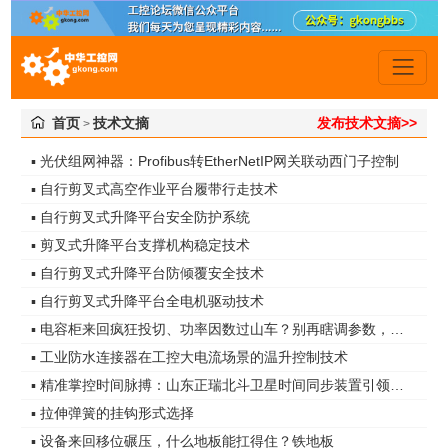
首页
技术文摘
发布技术文摘>>
>
▪ 光伏组网神器：Profibus转EtherNetIP网关联动西门子控制
▪ 自行剪叉式高空作业平台履带行走技术
▪ 自行剪叉式升降平台安全防护系统
▪ 剪叉式升降平台支撑机构稳定技术
▪ 自行剪叉式升降平台防倾覆安全技术
▪ 自行剪叉式升降平台全电机驱动技术
▪ 电容柜来回疯狂投切、功率因数过山车？别再瞎调参数，真凶是谐波无功！
▪ 工业防水连接器在工控大电流场景的温升控制技术
▪ 精准掌控时间脉搏：山东正瑞北斗卫星时间同步装置引领智能化时代
▪ 拉伸弹簧的挂钩形式选择
▪ 设备来回移位碾压，什么地板能扛得住？铁地板