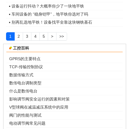
▪ 设备运行抖动？大概率你少了一块地平铁
▪ 车间设备的 “稳身铠甲”，地平铁你选对了吗
▪ 别再乱选地平铁！设备找平全靠这块钢铁基石
1
2
3
4
5
>
>>
工控百科
GPRS的主要特点
TCP-传输控制协议
数据传输方式
数传电台调制类型
什么是数传电台
影响调节阀安全运行的因素和对策
V型球阀在减温减压系统中的应用
阀门的性能与测试
电动调节阀常见问题