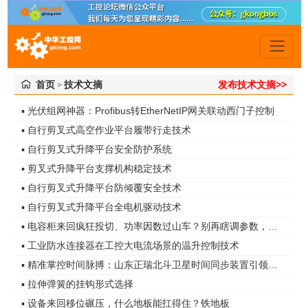
首页
技术文摘
发布技术文摘>>
>
▪ 光伏组网神器：Profibus转EtherNetIP网关联动西门子控制
▪ 自行剪叉式高空作业平台履带行走技术
▪ 自行剪叉式升降平台安全防护系统
▪ 剪叉式升降平台支撑机构稳定技术
▪ 自行剪叉式升降平台防倾覆安全技术
▪ 自行剪叉式升降平台全电机驱动技术
▪ 电容柜来回疯狂投切、功率因数过山车？别再瞎调参数，真凶是谐波无功！
▪ 工业防水连接器在工控大电流场景的温升控制技术
▪ 精准掌控时间脉搏：山东正瑞北斗卫星时间同步装置引领智能化时代
▪ 拉伸弹簧的挂钩形式选择
▪ 设备来回移位碾压，什么地板能扛得住？铁地板