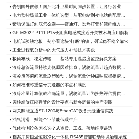
▪ 告别国外依赖！国产北斗卫星时间同步装置，让各行各业时间更精准
▪ 电力监控场景工业一体机选型：从配电站到变电站的配置差异
▪ 猪场保温灯到底怎么选——普通灯、发热灯管和碳纤维方案，差距在哪
▪ GF-M3022-PT11-P15长距离电感式接近开关技术与应用解析
▪ 电机试验铁地板：别小看这块“打底”的铁，测试稳不稳全靠它
▪ 工业过程氧分析中的大气压力补偿技术实践
▪ 极简布线、稳定传输——基站专用温湿度监控解决方案
▪ 液冷总管流量持续走低原因难排查，涡轮流量计趋势数据指明方向
▪ 液冷启停瞬间流量剧烈波动，涡轮流量计秒级响应捕捉瞬态变化
▪ 如何校准称重信号变送器的零点和满度
▪ 液冷冷量计算依赖准确流量，涡轮流量计为换热评估提供可靠依据
▪ 圆柱螺旋压缩弹簧的设计要点与新乡辉簧的生产实践
▪ 网关赋能互通S7-1200与EtherCAT设备无缝通信实践
▪ 油气润滑，赋能企业节能低碳生产
▪ 气体检测设备怎么选？从资质、工况、落地维度讲透
▪ 档案库房恒温恒湿净化一体机 RS485智能联动环境治理系统