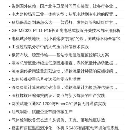
▪ 告别国外依赖！国产北斗卫星时间同步装置，让各行各业时间更精准
▪ 电力监控场景工业一体机选型：从配电站到变电站的配置差异
▪ 猪场保温灯到底怎么选——普通灯、发热灯管和碳纤维方案，差距在哪
▪ GF-M3022-PT11-P15长距离电感式接近开关技术与应用解析
▪ 电机试验铁地板：别小看这块“打底”的铁，测试稳不稳全靠它
▪ 工业过程氧分析中的大气压力补偿技术实践
▪ 极简布线、稳定传输——基站专用温湿度监控解决方案
▪ 液冷总管流量持续走低原因难排查，涡轮流量计趋势数据指明方向
▪ 液冷启停瞬间流量剧烈波动，涡轮流量计秒级响应捕捉瞬态变化
▪ 如何校准称重信号变送器的零点和满度
▪ 液冷冷量计算依赖准确流量，涡轮流量计为换热评估提供可靠依据
▪ 圆柱螺旋压缩弹簧的设计要点与新乡辉簧的生产实践
▪ 网关赋能互通S7-1200与EtherCAT设备无缝通信实践
▪ 油气润滑，赋能企业节能低碳生产
▪ 气体检测设备怎么选？从资质、工况、落地维度讲透
▪ 档案库房恒温恒湿净化一体机 RS485智能联动环境治理系统