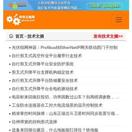
首页
技术文摘
发布技术文摘>>
>
▪ 光伏组网神器：Profibus转EtherNetIP网关联动西门子控制
▪ 自行剪叉式高空作业平台履带行走技术
▪ 自行剪叉式升降平台安全防护系统
▪ 剪叉式升降平台支撑机构稳定技术
▪ 自行剪叉式升降平台防倾覆安全技术
▪ 自行剪叉式升降平台全电机驱动技术
▪ 电容柜来回疯狂投切、功率因数过山车？别再瞎调参数，真凶是谐波无功！
▪ 工业防水连接器在工控大电流场景的温升控制技术
▪ 精准掌控时间脉搏：山东正瑞北斗卫星时间同步装置引领智能化时代
▪ 拉伸弹簧的挂钩形式选择
▪ 设备来回移位碾压，什么地板能扛得住？铁地板