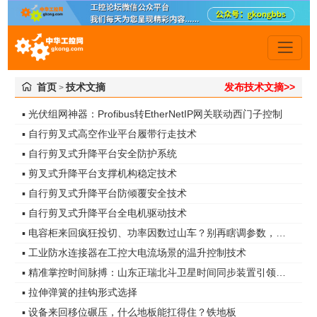
首页
技术文摘
发布技术文摘>>
>
▪ 光伏组网神器：Profibus转EtherNetIP网关联动西门子控制
▪ 自行剪叉式高空作业平台履带行走技术
▪ 自行剪叉式升降平台安全防护系统
▪ 剪叉式升降平台支撑机构稳定技术
▪ 自行剪叉式升降平台防倾覆安全技术
▪ 自行剪叉式升降平台全电机驱动技术
▪ 电容柜来回疯狂投切、功率因数过山车？别再瞎调参数，真凶是谐波无功！
▪ 工业防水连接器在工控大电流场景的温升控制技术
▪ 精准掌控时间脉搏：山东正瑞北斗卫星时间同步装置引领智能化时代
▪ 拉伸弹簧的挂钩形式选择
▪ 设备来回移位碾压，什么地板能扛得住？铁地板