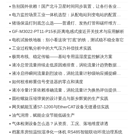
▪ 告别国外依赖！国产北斗卫星时间同步装置，让各行各业时间更精准
▪ 电力监控场景工业一体机选型：从配电站到变电站的配置差异
▪ 猪场保温灯到底怎么选——普通灯、发热灯管和碳纤维方案，差距在哪
▪ GF-M3022-PT11-P15长距离电感式接近开关技术与应用解析
▪ 电机试验铁地板：别小看这块“打底”的铁，测试稳不稳全靠它
▪ 工业过程氧分析中的大气压力补偿技术实践
▪ 极简布线、稳定传输——基站专用温湿度监控解决方案
▪ 液冷总管流量持续走低原因难排查，涡轮流量计趋势数据指明方向
▪ 液冷启停瞬间流量剧烈波动，涡轮流量计秒级响应捕捉瞬态变化
▪ 如何校准称重信号变送器的零点和满度
▪ 液冷冷量计算依赖准确流量，涡轮流量计为换热评估提供可靠依据
▪ 圆柱螺旋压缩弹簧的设计要点与新乡辉簧的生产实践
▪ 网关赋能互通S7-1200与EtherCAT设备无缝通信实践
▪ 油气润滑，赋能企业节能低碳生产
▪ 气体检测设备怎么选？从资质、工况、落地维度讲透
▪ 档案库房恒温恒湿净化一体机 RS485智能联动环境治理系统