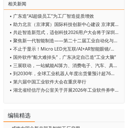
相关新闻
▪ 广东造“AI超级员工”为工厂智造提质增效
▪ 助力北京（京津冀）国际科技创新中心建设 京津冀成立机器人产业链联盟
▪ 共赴智造新范式，适创科技2026用户大会将于深圳启幕
▪ 聚焦新一代智能制造——第二十二届工业自动化与标准化研讨会在京举办
▪ 不止于显示！Micro LED光互联/AI+AR智能眼镜/玻璃基板TGV等全新赛道集中亮相，创新动能尽在2026深圳国际全触与显示展
▪ 国外软件“船大难掉头”，广东决定自己造“工业大脑”
▪ 三展联动，一站赋能AI算力、消费电子、汽车、具身机器人与智能制造产业链资源对接
▪ 到2030年，全球工业机器人年度出货量预计超76万台
▪ 第六届中国工业软件大会在重庆举行
▪ 湖北省经信厅办公室关于开展2026年工业软件券申领工作的通知
编辑精选