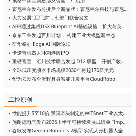
▪ 威格中国全新总部及智能工厂启用
▪ 霍尼韦尔发布分拆后全新品牌：霍尼韦尔科技与霍尼韦尔航空航天
▪ 大力发展“工厂游”，七部门联合发文！
▪ ABB通过集成DSX Blueprint AI基础设施，扩大与英伟达的合作
▪ 京东工业发起百川计划， 构建工业大模型新生态
▪ 研华举办 Edge AI 国际论坛
▪ 卡诺普机器人冲刺港股IPO
▪ 重磅官宣！汇川技术联合发起 D12 联盟，开创产教融合新范式
▪ 全球低压变频器市场规模2030年将超170亿美元
▪ 华为云发布全流程具身智能开发平台CloudRobo
工控原创
▪ 性能提升5至10倍 我国牵头制定的WiTSnet工业以太网国际标准正式发布
▪ 施耐德电气发布2026上半年可持续发展成绩单 "Impact 2030"路线图开局稳健
▪ 谷歌发布Gemini Robotics 2模型 实现人形机器人全身智能控制突破