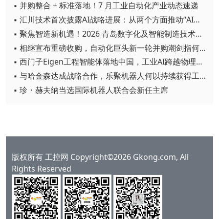
▪ 并购整合 + 标准落地！7 月工业自动化产业动态速递
▪ 汇川技术首次披露AI战略进展：从两个方面推动“AI业务化”落地
▪ 聚焦智造新机遇！2026 青岛数字化及智能制造技术论坛圆满落幕
▪ 相继宣布重磅收购，自动化巨头新一轮并购潮剑指何方？
▪ 西门子Eigen工程智能体落地中国，工业AI跨越物理世界“确定性”拐点
▪ 与哈金森达成战略合作，乐聚机器人何以持续获得工业巨头青睐？
▪ 珍・赫夫纳当选国际机器人联合会新任主席
版权所有 工控网 Copyright©2026 Gkong.com, All
Rights Reserved