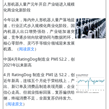
人形机器人量产元年开启 产业链进入规模
化商业化新阶段
今年以来，海内外人形机器人量产落地提
速，行业正式步入规模化商业化阶段。国
内机器人出口增势强劲，产业链加速突
破，竞争逐步转向软硬协同与数据闭环，
核心零部件、灵巧手等细分领域迎来发展
机遇。（
阅读原文
）
中国4月RatingDog制造业 PMI 52.2，创
2021年以来新高
4 月 RatingDog 制造业 PMI 达 52.2，创
近年新高，连续五个月处于荣枯线上，产
出、新订单及消费品制造表现亮眼，企业
信心走高。但就业指标回落，复苏偏供给
侧，终端消费不足，全面复苏仍待发力。
（
阅读原文
）