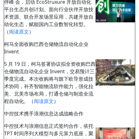
伴峰 会，启动 EcoStruxure 开放自动化
平台生态共创计划。面向行业伙伴开放技
术资源、联合开发场景应用，共建开放自
动化生态，赋能国内工业数智化转型。
（
阅读原文
）
柯马全面收购巴西仓储物流自动化企业
Invent
5 月 19 日，柯马签署协议拟全资收购巴西
仓储物流自动化企业 Invent，交易预计三
季度完成。本次收购将与旗下欧导形成技
术协同，补齐智能物流软件能力，强化拉
美、北美市场布局，打通仓储与制造全流
程自动化。（
阅读原文
）
中控技术携手浪潮信息达成战略合作
中控技术与浪潮信息正式签约合作，依托
TPT 时间序列大模型与多元算力底座，聚