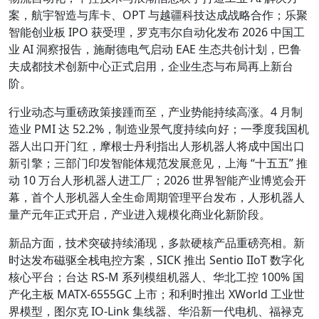
案，航宇智造与库卡、OPT 与越疆科技达成战略合作；乐聚
智能创业板 IPO 获受理，罗克韦尔自动化发布 2026 中国工
业 AI 洞察报告，施耐德电气启动 EAE 生态共创计划，巴鲁
夫成都技术创新中心正式启用，企业生态与布局再上新台
阶。
行业动态与重磅政策接踵而至，产业势能持续高涨。4 月制
造业 PMI 达 52.2%，制造业景气度持续向好；一季度我国机
器人出口开门红，摩根士丹利指出人形机器人将成中国出口
新引擎；三部门印发智能体规范发展意见，上海 “十五五” 推
动 10 万台人形机器人进工厂；2026 世界智能产业博览会开
幕，首个人形机器人全生命周期管理平台发布，人形机器人
量产元年正式开启，产业进入规模化商业化新阶段。
新品方面，技术突破持续涌现，多款硬核产品重磅亮相。新
时达发布磁驱全栈电控方案，SICK 推出 Sentio IIoT 数字化
核心平台；台达 RS‑M 系列模组机器人、华北工控 100% 国
产化主板 MATX‑6555GC 上市；和利时推出 XWorld 工业世
界模型，图尔克 IO‑Link 集线器、华沿新一代电机、福禄克