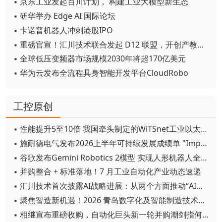
▪ 京东工业发起百川计划， 构建工业大模型新生态
▪ 研华举办 Edge AI 国际论坛
▪ 卡诺普机器人冲刺港股IPO
▪ 重磅官宣！汇川技术联合发起 D12 联盟，开创产教融合新范式
▪ 全球低压变频器市场规模2030年将超170亿美元
▪ 华为云发布全流程具身智能开发平台CloudRobo
工控原创
▪ 性能提升5至10倍 我国牵头制定的WiTSnet工业以太网国际标准正式发布
▪ 施耐德电气发布2026上半年可持续发展成绩单 "Impact 2030"路线图开局稳健
▪ 谷歌发布Gemini Robotics 2模型 实现人形机器人全身智能控制突破
▪ 并购整合 + 标准落地！7 月工业自动化产业动态速递
▪ 汇川技术首次披露AI战略进展：从两个方面推动“AI业务化”落地
▪ 聚焦智造新机遇！2026 青岛数字化及智能制造技术论坛圆满落幕
▪ 相继宣布重磅收购，自动化巨头新一轮并购潮剑指何方？