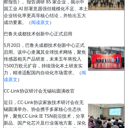
察报告》。报告调研 85 家企业，揭示中
国工业 AI 部署意愿强但规模化不足、本土
企业转化率更高等核心结论，并给出五大
成功要素。（
阅读原文
）
巴鲁夫成都技术创新中心正式启用
5月20日，巴鲁夫成都技术创新中心正式
启用。该中心隶属其全球技术网络，聚焦
传感器相关产品研发，未来五年将投入
1500万欧元扩容，持续强化本土研发实
力，精准适配国内自动化市场需求。（
阅
读原文
）
CC-Link协议研讨会无锡站圆满收官
近日，CC-Link协议家族技术研讨会在无
锡圆满举办。协会携手多家核心生态伙
伴，聚焦CC-Link IE TSN前沿技术，分享
新品、国产化芯片及行业落地方案，深化