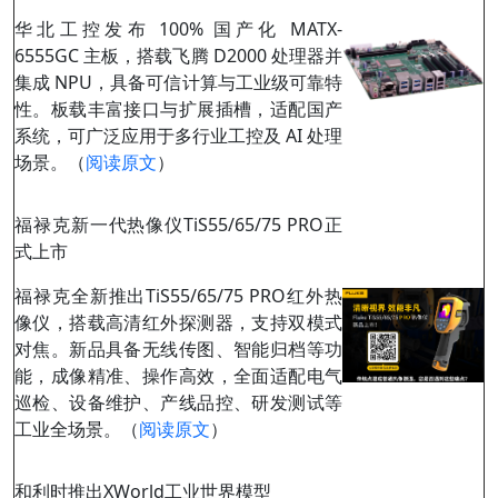
华北工控发布 100% 国产化 MATX-
6555GC 主板，搭载飞腾 D2000 处理器并
集成 NPU，具备可信计算与工业级可靠特
性。板载丰富接口与扩展插槽，适配国产
系统，可广泛应用于多行业工控及 AI 处理
场景。（
阅读原文
）
福禄克新一代热像仪TiS55/65/75 PRO正
式上市
福禄克全新推出TiS55/65/75 PRO红外热
像仪，搭载高清红外探测器，支持双模式
对焦。新品具备无线传图、智能归档等功
能，成像精准、操作高效，全面适配电气
巡检、设备维护、产线品控、研发测试等
工业全场景。（
阅读原文
）
和利时推出XWorld工业世界模型