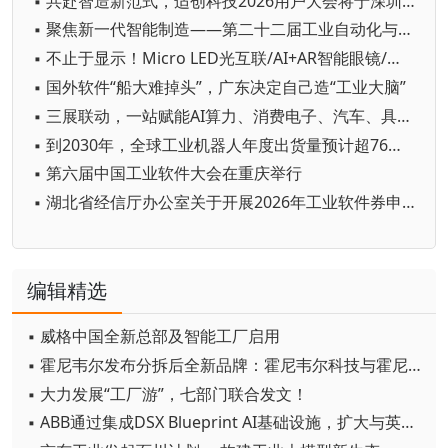
▪ 共赴智造新范式，适创科技2026用户大会将于深圳启幕
▪ 聚焦新一代智能制造——第二十二届工业自动化与标准化研讨会在京举办
▪ 不止于显示！Micro LED光互联/AI+AR智能眼镜/玻璃基板TGV等全新赛道集中亮相，创新动能尽在2026深圳国际全触与显示展
▪ 国外软件“船大难掉头”，广东决定自己造“工业大脑”
▪ 三展联动，一站赋能AI算力、消费电子、汽车、具身机器人与智能制造产业链资源对接
▪ 到2030年，全球工业机器人年度出货量预计超76万台
▪ 第六届中国工业软件大会在重庆举行
▪ 湖北省经信厅办公室关于开展2026年工业软件券申领工作的通知
编辑精选
▪ 威格中国全新总部及智能工厂启用
▪ 霍尼韦尔发布分拆后全新品牌：霍尼韦尔科技与霍尼韦尔航空航天
▪ 大力发展“工厂游”，七部门联合发文！
▪ ABB通过集成DSX Blueprint AI基础设施，扩大与英伟达的合作