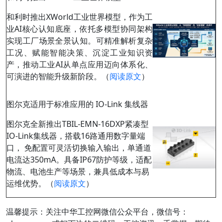
和利时推出XWorld工业世界模型，作为工
业AI核心认知底座，依托多模型协同架构
实现工厂场景全景认知。可精准解析复杂
工况、赋能智能决策、沉淀工业知识资
产，推动工业AI从单点应用迈向体系化、
可演进的智能升级新阶段。（
阅读原文
）
图尔克适用于标准应用的 IO-Link 集线器
图尔克全新推出TBIL-EMN-16DXP紧凑型
IO-Link集线器，搭载16路通用数字量端
口， 免配置可灵活切换输入输出，单通道
电流达350mA。具备IP67防护等级，适配
物流、电池生产等场景，兼具低成本与易
运维优势。（
阅读原文
）
温馨提示：
关注中华工控网微信公众平台，
微信号：