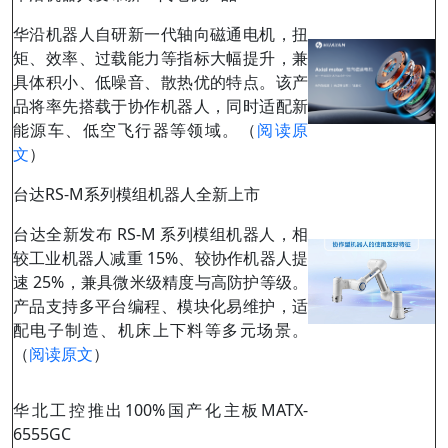
华沿机器人自研新一代轴向磁通电机，扭
矩、效率、过载能力等指标大幅提升，兼
具体积小、低噪音、散热优的特点。该产
品将率先搭载于协作机器人，同时适配新
能源车、低空飞行器等领域。（
阅读原
文
）
台达RS-M系列模组机器人全新上市
台达全新发布 RS-M 系列模组机器人，相
较工业机器人减重 15%、较协作机器人提
速 25%，兼具微米级精度与高防护等级。
产品支持多平台编程、模块化易维护，适
配电子制造、机床上下料等多元场景。
（
阅读原文
）
华北工控推出100%国产化主板MATX-
6555GC