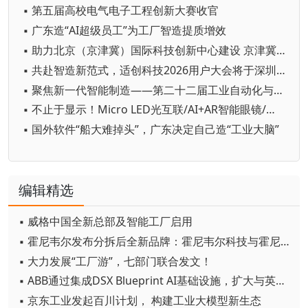
▪ 第五届高校电气电子工程创新大赛收官
▪ 广东造“AI超级员工”为工厂智造提质增效
▪ 助力北京（京津冀）国际科技创新中心建设 京津冀成立机器人产业链联盟
▪ 共赴智造新范式，适创科技2026用户大会将于深圳启幕
▪ 聚焦新一代智能制造——第二十二届工业自动化与标准化研讨会在京举办
▪ 不止于显示！Micro LED光互联/AI+AR智能眼镜/玻璃基板TGV等全新赛道集中亮相，创新动能尽在2026深圳国际全触与显示展
▪ 国外软件“船大难掉头”，广东决定自己造“工业大脑”
编辑精选
▪ 威格中国全新总部及智能工厂启用
▪ 霍尼韦尔发布分拆后全新品牌：霍尼韦尔科技与霍尼韦尔航空航天
▪ 大力发展“工厂游”，七部门联合发文！
▪ ABB通过集成DSX Blueprint AI基础设施，扩大与英伟达的合作
▪ 京东工业发起百川计划， 构建工业大模型新生态