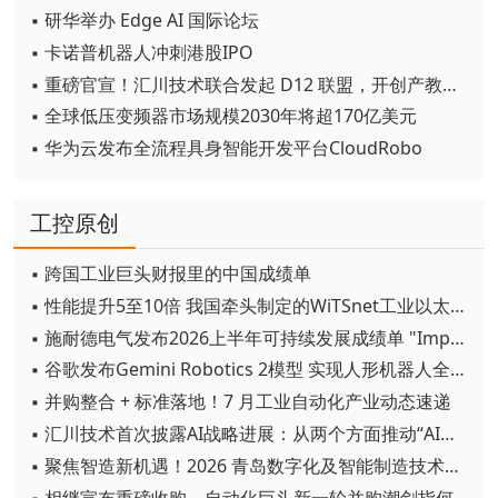
▪ 研华举办 Edge AI 国际论坛
▪ 卡诺普机器人冲刺港股IPO
▪ 重磅官宣！汇川技术联合发起 D12 联盟，开创产教融合新范式
▪ 全球低压变频器市场规模2030年将超170亿美元
▪ 华为云发布全流程具身智能开发平台CloudRobo
工控原创
▪ 跨国工业巨头财报里的中国成绩单
▪ 性能提升5至10倍 我国牵头制定的WiTSnet工业以太网国际标准正式发布
▪ 施耐德电气发布2026上半年可持续发展成绩单 "Impact 2030"路线图开局稳健
▪ 谷歌发布Gemini Robotics 2模型 实现人形机器人全身智能控制突破
▪ 并购整合 + 标准落地！7 月工业自动化产业动态速递
▪ 汇川技术首次披露AI战略进展：从两个方面推动“AI业务化”落地
▪ 聚焦智造新机遇！2026 青岛数字化及智能制造技术论坛圆满落幕
▪ 相继宣布重磅收购，自动化巨头新一轮并购潮剑指何方？