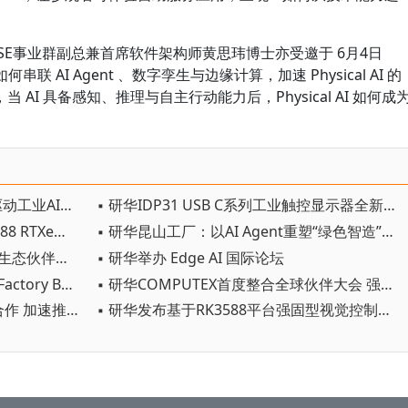
SE事业群副总兼首席软件架构师黄思玮博士亦受邀于 6月4日
何串联 AI Agent 、数字孪生与边缘计算，加速 Physical AI 的
AI 具备感知、推理与自主行动能力后，Physical AI 如何成
▪ 研华布局 IWS 软硬件整合平台 驱动工业AI应用新商机
▪ 研华IDP31 USB C系列工业触控显示器全新发布
▪ 具身机器人量产前夜，研华RK3588 RTXe模块化方案助力“小脑”成本优化
▪ 研华昆山工厂：以AI Agent重塑“绿色智造”新范式
▪ 从数字到物理：2026研华工业AI生态伙伴峰会，解码产业规模化落地之道
▪ 研华举办 Edge AI 国际论坛
▪ 研华与英伟达深化合作推出「AI Factory Brain」 以Agentic AI串联全厂智慧决策
▪ 研华COMPUTEX首度整合全球伙伴大会 强化全球边缘 AI 生态系统联结
▪ 研华科技与Axelera AI深化战略合作 加速推动基于Europa平台的边缘AI创新
▪ 研华发布基于RK3588平台强固型视觉控制器， 构建边缘视觉AI新底座