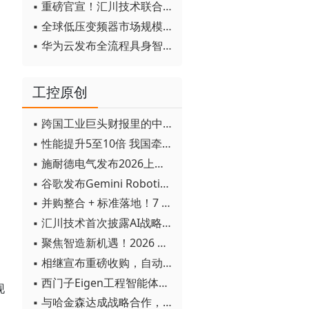
▪ 重磅官宣！汇川技术联合发起 D12 联盟，开创产教融合新范式
▪ 全球低压变频器市场规模2030年将超170亿美元
▪ 华为云发布全流程具身智能开发平台CloudRobo
工控原创
▪ 跨国工业巨头财报里的中国成绩单
▪ 性能提升5至10倍 我国牵头制定的WiTSnet工业以太网国际标准正式发布
▪ 施耐德电气发布2026上半年可持续发展成绩单 "Impact 2030"路线图开局稳健
▪ 谷歌发布Gemini Robotics 2模型 实现人形机器人全身智能控制突破
▪ 并购整合 + 标准落地！7 月工业自动化产业动态速递
▪ 汇川技术首次披露AI战略进展：从两个方面推动“AI业务化”落地
▪ 聚焦智造新机遇！2026 青岛数字化及智能制造技术论坛圆满落幕
▪ 相继宣布重磅收购，自动化巨头新一轮并购潮剑指何方？
▪ 西门子Eigen工程智能体落地中国，工业AI跨越物理世界“确定性”拐点
现
▪ 与哈金森达成战略合作，乐聚机器人何以持续获得工业巨头青睐？