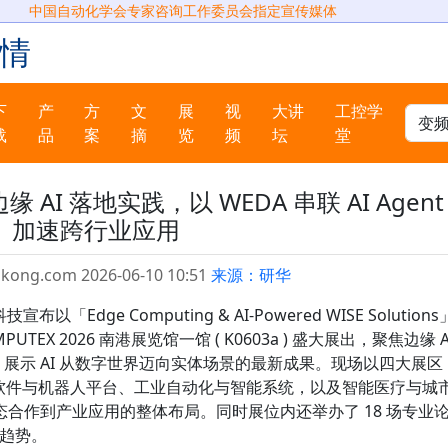
中国自动化学会专家咨询工作委员会指定宣传媒体
情
下
产
方
文
展
视
大讲
工控学
载
品
案
摘
览
频
坛
堂
缘 AI 落地实践，以 WEDA 串联 AI Agent
加速跨行业应用
gkong.com 2026-06-10 10:51
来源：研华
dge Computing & AI-Powered WISE Solutions
TEX 2026 南港展览馆一馆 ( K0603a ) 盛大展出，聚焦边缘 A
I 发展趋势，展示 AI 从数字世界迈向实体场景的最新成果。现场以四大展区
AI 软件与机器人平台、工业自动化与智能系统，以及智能医疗与城
合作到产业应用的整体布局。同时展位内还举办了 18 场专业
用趋势。