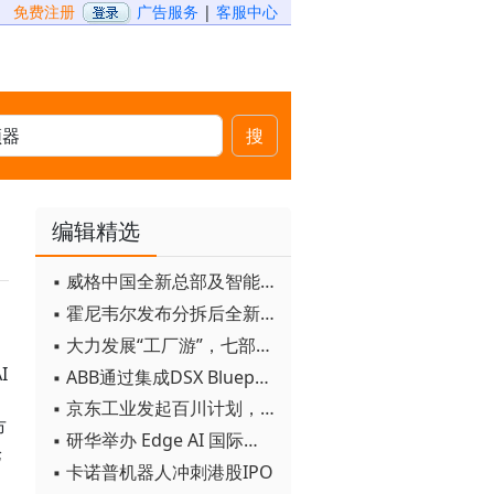
免费注册
广告服务
|
客服中心
搜
编辑精选
▪ 威格中国全新总部及智能工厂启用
▪ 霍尼韦尔发布分拆后全新品牌：霍尼韦尔科技与霍尼韦尔航空航天
▪ 大力发展“工厂游”，七部门联合发文！
」
I
▪ ABB通过集成DSX Blueprint AI基础设施，扩大与英伟达的合作
▪ 京东工业发起百川计划， 构建工业大模型新生态
市
▪ 研华举办 Edge AI 国际论坛
论
▪ 卡诺普机器人冲刺港股IPO