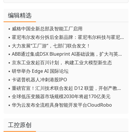
编辑精选
▪ 威格中国全新总部及智能工厂启用
▪ 霍尼韦尔发布分拆后全新品牌：霍尼韦尔科技与霍尼韦尔航空航天
▪ 大力发展“工厂游”，七部门联合发文！
▪ ABB通过集成DSX Blueprint AI基础设施，扩大与英伟达的合作
▪ 京东工业发起百川计划， 构建工业大模型新生态
▪ 研华举办 Edge AI 国际论坛
▪ 卡诺普机器人冲刺港股IPO
▪ 重磅官宣！汇川技术联合发起 D12 联盟，开创产教融合新范式
▪ 全球低压变频器市场规模2030年将超170亿美元
▪ 华为云发布全流程具身智能开发平台CloudRobo
工控原创