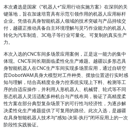
本次遴选是国家《“机器人+”应用行动实施方案》在深圳的关
键落地，旨在加速培育具有示范引领作用的机器人应用标杆
企业。凭借在具身智能机器人领域的技术突破与产品持续交
付，越疆正推动具备自主环境理解与灵巧作业能力的机器人
转化为汽车制造、3C电子等行业可量化、可复制的真实生产
力。
本次入选的CNC车间多场景应用案例，正是这一能力的集中
体现。CNC车间长期面临柔性化生产难题。越疆以多形态具
身智能机器人在CNC生产车间实现多场景应用，通过自研空
弈DobotWAM具身大模型对工件种类、摆放位置进行实时感
知与理解，结合高精度全身力控系统实现上下料、检测等工
序的自适应操作，并利用人形机器人、机械臂、轮式等不同
形态机器人灵活适配多种机台与产线布局，验证了高精度柔
性方案在部分典型复杂场景下的可行性与经济性，为逐步解
决柔性化生产难题提供了可复用的路径。此次入选，是越疆
在具身智能机器人技术与“感知-决策-执行”闭环应用上的一次
阶段性实践验证。