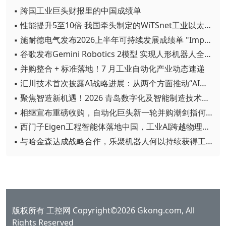
▪ 跨国工业巨头财报里的中国成绩单
▪ 性能提升5至10倍 我国牵头制定的WiTSnet工业以太网国际标准正式发布
▪ 施耐德电气发布2026上半年可持续发展成绩单 "Impact 2030"路线图开局稳健
▪ 谷歌发布Gemini Robotics 2模型 实现人形机器人全身智能控制突破
▪ 并购整合 + 标准落地！7 月工业自动化产业动态速递
▪ 汇川技术首次披露AI战略进展：从两个方面推动“AI业务化”落地
▪ 聚焦智造新机遇！2026 青岛数字化及智能制造技术论坛圆满落幕
▪ 相继宣布重磅收购，自动化巨头新一轮并购潮剑指何方？
▪ 西门子Eigen工程智能体落地中国，工业AI跨越物理世界“确定性”拐点
▪ 与哈金森达成战略合作，乐聚机器人何以持续获得工业巨头青睐？
版权所有 工控网 Copyright©2026 Gkong.com, All
Rights Reserved