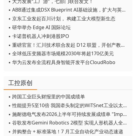
▪ 大力发展“工厂游”，七部门联合发文！
▪ ABB通过集成DSX Blueprint AI基础设施，扩大与英伟达的合作
▪ 京东工业发起百川计划， 构建工业大模型新生态
▪ 研华举办 Edge AI 国际论坛
▪ 卡诺普机器人冲刺港股IPO
▪ 重磅官宣！汇川技术联合发起 D12 联盟，开创产教融合新范式
▪ 全球低压变频器市场规模2030年将超170亿美元
▪ 华为云发布全流程具身智能开发平台CloudRobo
工控原创
▪ 跨国工业巨头财报里的中国成绩单
▪ 性能提升5至10倍 我国牵头制定的WiTSnet工业以太网国际标准正式发布
▪ 施耐德电气发布2026上半年可持续发展成绩单 "Impact 2030"路线图开局稳健
▪ 谷歌发布Gemini Robotics 2模型 实现人形机器人全身智能控制突破
▪ 并购整合 + 标准落地！7 月工业自动化产业动态速递