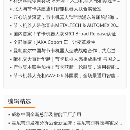
▪ 科技赋能绿茵赛场 常州本土人形机器人亮相苏超主场
▪ 北大与节卡共建通用智能机器人联合实验室
▪ 匠心筑梦深蓝，节卡机器人“焊”动浦东首届船舶海工技能竞赛
▪ 节卡机器人带你直击METALTECH & AUTOMEX 2026
▪ 国内首家！节卡机器人获SRCI Broad Release认证
▪ 全部暴露！JAKA Coboπ EI，让变革发生
▪ 曼胡默尔中国与节卡机器人达成战略合作，共启过滤科技智慧时代
▪ 献礼交大百卅华诞｜节卡机器人亮相成果馆 与国之重器共展中国科创力量
▪ 产业资本联手加持！节卡获新一轮融资，通用智能战略再加码
▪ 节卡机器人亮相AW2026 韩国展，全场景通用智能机器人方案解锁产业无限可能！
编辑精选
▪ 威格中国全新总部及智能工厂启用
▪ 霍尼韦尔发布分拆后全新品牌：霍尼韦尔科技与霍尼韦尔航空航天