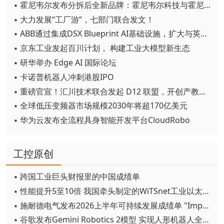
▪ 霍尼韦尔发布分拆后全新品牌：霍尼韦尔科技与霍尼韦尔航空航天
▪ 大力发展“工厂游”，七部门联合发文！
▪ ABB通过集成DSX Blueprint AI基础设施，扩大与英伟达的合作
▪ 京东工业发起百川计划， 构建工业大模型新生态
▪ 研华举办 Edge AI 国际论坛
▪ 卡诺普机器人冲刺港股IPO
▪ 重磅官宣！汇川技术联合发起 D12 联盟，开创产教融合新范式
▪ 全球低压变频器市场规模2030年将超170亿美元
▪ 华为云发布全流程具身智能开发平台CloudRobo
工控原创
▪ 跨国工业巨头财报里的中国成绩单
▪ 性能提升5至10倍 我国牵头制定的WiTSnet工业以太网国际标准正式发布
▪ 施耐德电气发布2026上半年可持续发展成绩单 "Impact 2030"路线图开局稳健
▪ 谷歌发布Gemini Robotics 2模型 实现人形机器人全身智能控制突破