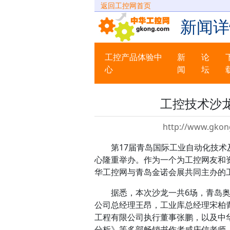
返回工控网首页
新闻详
工控产品体验中
新
论
心
闻
坛
工控技术沙龙
http://www.gkon
第17届青岛国际工业自动化技术及装备
心隆重举办。作为一个为工控网友和
华工控网与青岛金诺会展共同主办的
据悉，本次沙龙一共6场，青岛奥
公司总经理王昂，工业库总经理宋柏
工程有限公司执行董事张鹏，以及中
分析》等多部畅销书作者咸庆信老师