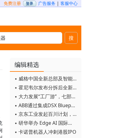
免费注册
广告服务
|
客服中心
搜
编辑精选
▪ 威格中国全新总部及智能工厂启用
▪ 霍尼韦尔发布分拆后全新品牌：霍尼韦尔科技与霍尼韦尔航空航天
▪ 大力发展“工厂游”，七部门联合发文！
▪ ABB通过集成DSX Blueprint AI基础设施，扩大与英伟达的合作
▪ 京东工业发起百川计划， 构建工业大模型新生态
限
▪ 研华举办 Edge AI 国际论坛
统
例
▪ 卡诺普机器人冲刺港股IPO
创