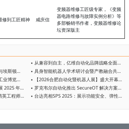
变频器维修工匠级专家，《变频
器电路维修与故障实例分析》等
维修到工匠精神
咸庆信
多部畅销书作者，变频器维修论
坛资深版主
▪ 从兼容到自主，亿维自动化品牌战略全面升级
▪ 中国科学院工业人工智能研究所与埃斯顿自动化签署具身智能机器人联合技术攻关协议
▪ 具身智能机器人学术研讨会暨产教融合共同体成立仪式圆满举行
▪ 埃斯顿携多款产品亮相法国国际工业博览会！
▪ 【2026合肥自动化暨机器人展】盛大开幕！首日人气爆棚，顶尖科技碰撞，智造风暴来袭！
▪ 罗克韦尔自动化发布《可持续发展 2025 年度报告》
▪ 罗克韦尔自动化推出 SecureOT 解决方案套件，助力强化工业网络安全韧性
▪ 罗克韦尔自动化汽车行业 OEM 精英工程师论坛成功举办
▪ 台达亮相SPS 2025：展示功能安全、弹性扩充智能方案