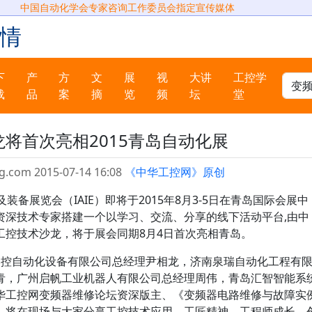
中国自动化学会专家咨询工作委员会指定宣传媒体
情
下
产
方
文
展
视
大讲
工控学
载
品
案
摘
览
频
坛
堂
将首次亮相2015青岛自动化展
g.com 2015-07-14 16:08
《中华工控网》原创
展览会（IAIE）即将于2015年8月3-5日在青岛国际会展中
资深技术专家搭建一个以学习、交流、分享的线下活动平台,由中
工控技术沙龙，将于展会同期8月4日首次亮相青岛。
控自动化设备有限公司总经理尹相龙，济南泉瑞自动化工程有
青，广州启帆工业机器人有限公司总经理周伟，青岛汇智智能系
华工控网变频器维修论坛资深版主、《变频器电路维修与故障实
，将在现场与大家分享工控技术应用、工匠精神、工程师成长、