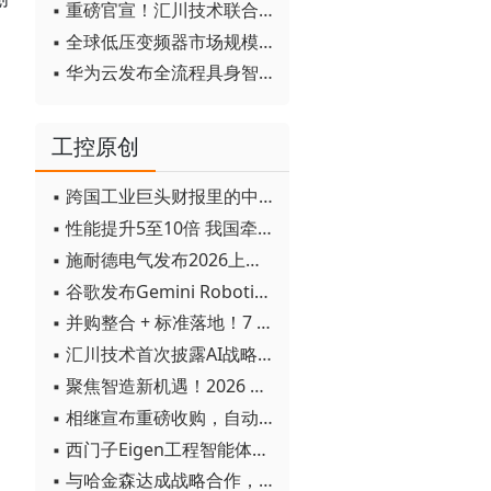
▪ 重磅官宣！汇川技术联合发起 D12 联盟，开创产教融合新范式
▪ 全球低压变频器市场规模2030年将超170亿美元
▪ 华为云发布全流程具身智能开发平台CloudRobo
工控原创
▪ 跨国工业巨头财报里的中国成绩单
▪ 性能提升5至10倍 我国牵头制定的WiTSnet工业以太网国际标准正式发布
▪ 施耐德电气发布2026上半年可持续发展成绩单 "Impact 2030"路线图开局稳健
▪ 谷歌发布Gemini Robotics 2模型 实现人形机器人全身智能控制突破
▪ 并购整合 + 标准落地！7 月工业自动化产业动态速递
▪ 汇川技术首次披露AI战略进展：从两个方面推动“AI业务化”落地
▪ 聚焦智造新机遇！2026 青岛数字化及智能制造技术论坛圆满落幕
▪ 相继宣布重磅收购，自动化巨头新一轮并购潮剑指何方？
▪ 西门子Eigen工程智能体落地中国，工业AI跨越物理世界“确定性”拐点
▪ 与哈金森达成战略合作，乐聚机器人何以持续获得工业巨头青睐？