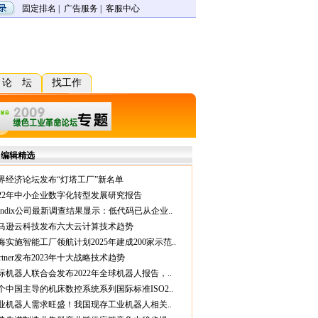
固定排名
|
广告服务
|
客服中心
论 坛
找工作
编辑精选
界经济论坛发布“灯塔工厂”新名单
022年中小企业数字化转型发展研究报告
endix公司最新调查结果显示：低代码已从企业..
马逊云科技发布六大云计算技术趋势
海实施智能工厂领航计划2025年建成200家示范..
artner发布2023年十大战略技术趋势
际机器人联合会发布2022年全球机器人报告，..
个中国主导的机床数控系统系列国际标准ISO2..
业机器人需求旺盛！我国现存工业机器人相关..