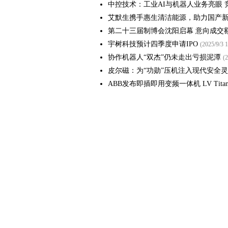
中控技术：工业AI与机器人业务亮眼
艾默生携手惠生清洁能源，助力国产
第二十三届制博会沈阳启幕 意向成交额1
宇树科技预计四季度申请IPO
(2025/9/3 1
协作机器人“双杰”仍未走出亏损泥潭
(2
皮尔磁：为“功勋”压机注入现代安全
ABB发布即插即用变频一体机 LV Titani