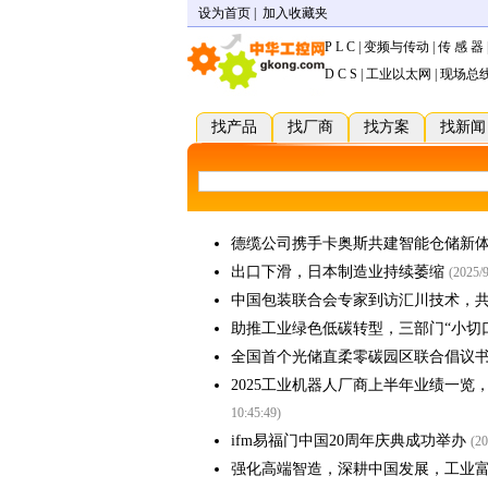
设为首页
|
加入收藏夹
P L C
|
变频与传动
|
传 感 器
D C S
|
工业以太网
|
现场总
找产品
找厂商
找方案
找新闻
德缆公司携手卡奥斯共建智能仓储新
出口下滑，日本制造业持续萎缩
(2025/9
中国包装联合会专家到访汇川技术，
助推工业绿色低碳转型，三部门“小切
全国首个光储直柔零碳园区联合倡议
2025工业机器人厂商上半年业绩一
10:45:49)
ifm易福门中国20周年庆典成功举办
(20
强化高端智造，深耕中国发展，工业