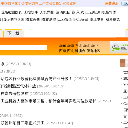
中国自动化学会专家咨询工作委员会指定宣传媒体
免费注册
|
现场检测仪表
|
工控软件
|
人机界面
|
运动伺服
|
嵌 入 式
|
工业电源
|
机柜箱体
线
|
显示调节仪表
|
数据采集
|
数传测控
|
工业安全
|
PC Based
|
低压电器
|
机器视觉
下 载
华东
华南
东北
华北
华中
西南
西北
港澳台
所有地区
体系
(2025/9/3 9:36:23)
/3 9:38:31)
·
世
共话包装行业数智化深度融合与产业升级！
·
2
(2025/9/3 9:49:25)
·
M
口”控制温室气体排放
(2025/9/3 10:07:39)
·
亚
书在嘉兴海盐发布
(2025/9/3 10:34:22)
·
上
览，工业机器人整体市场回暖，预计全年可实现两位数增长
(2025/9/3
·
G
·
国
25/9/3 11:22:37)
·
首
·
工
富联赣州项目二期正式开工
(2025/9/3 11:38:47)