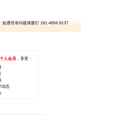
如遇登录问题请拨打 181 4856 8137
个人会员
，享受：
题
客
料
术动态
会