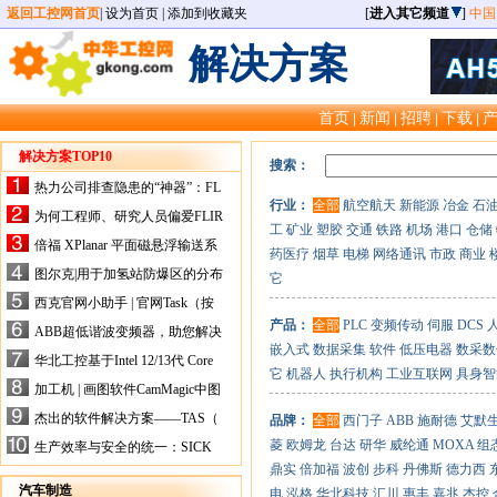
返回工控网首页
|
设为首页
|
添加到收藏夹
[
进入其它频道
]
中国
解决方案
首页
新闻
招聘
下载
|
|
|
|
解决方案TOP10
搜索：
热力公司排查隐患的“神器”：FL
行业：
全部
航空航天
新能源
冶金
石
IR手持式热像仪，高效精准！
为何工程师、研究人员偏爱FLIR
工
矿业
塑胶
交通
铁路
机场
港口
仓储
X-HS系列热像仪？精准高效是
倍福 XPlanar 平面磁悬浮输送系
药医疗
烟草
电梯
网络通讯
市政
商业
关键
统的创新应用
图尔克|用于加氢站防爆区的分布
它
式I/O解决方案
西克官网小助手 | 官网Task（按
任务选型）更新预告
产品：
全部
PLC
变频传动
伺服
DCS
ABB超低谐波变频器，助您解决
嵌入式
数据采集
软件
低压电器
数采数
电气设备运行难题！
华北工控基于Intel 12/13代 Core
它
机器人
执行机构
工业互联网
具身智
的ATX-6159嵌入式主板，推进
加工机 | 画图软件CamMagic中图
机器人市场
层整合的问题
杰出的软件解决方案——TAS（
品牌：
全部
西门子
ABB
施耐德
艾默
Turck Automation Suite）
菱
欧姆龙
台达
研华
威纶通
MOXA
组
生产效率与安全的统一：SICK
关于机器人技术传感器解决方案
鼎实
倍加福
波创
步科
丹佛斯
德力西
的采访
汽车制造
电
泓格
华北科技
汇川
惠丰
嘉兆
杰控