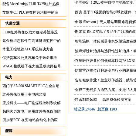
案
·全网锁定！2026楼宇自控与能耗监
·
配备MeterLink的FLIR T425红外热像
仪帮助Medite Europe Ltd加快红外检测
·西克 基于3D视觉的智能拆垛软硬件
·
艾默生CT PLC在数控磨沟机中的应
工作速度
用
·申讯 Shenxun｜无人场站调度难题
轨道交通
·图尔克 RFID实现了食品生产领域的
·
FLIR红外热像仪助力确定芬兰路况
·
紫金桥组态软件在高速隧道监控中的
·智能温振一体传感器电机双轴温度在
应用
·
华北工控地铁AFC系统解决方案
·波峰焊过炉治具与选择性过炉治具：
·
保护货车和公共汽车免于致命事故
·存量医疗设备如何低成本联网?ALXB1
·
WAGO接线端子在大秦重载铁路信号
·防爆雷达物位计解决高危行业的测量
楼设备中的应用
电力
·告别粗放作业！兰宝双传感器，赋能
·
西门子S7-200 SMART PLC在全自动
·全双工无线多方通话方案，支持15人
蓄电池短路内阻检测机上的应用
·
红外热像仪用于变电站监测
·精密制造领域 — 高速成像检测方案
·
亚控科技——电厂输煤程控制系统解
总记录:24046
总页数:1203
决方案
·
韩国火力发电厂使用红外热像仪预防
火灾
·
贝加莱PCC 在变电站自动化中的应
用
能源