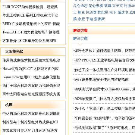
昆仑通态
昆仑纵横
莱姆
雷子克
利德华
·
FLIR TG275助你提前检测，规避风
士
施克
施迈赛
世纪星
松下
威达电
威
险！
·
华北工控RICH系列工控机在汽车安
腾
永宏
宇电
詹佛斯
全检测行业中的应用
·
RFID 在发动机装配线上的应用 新能
源汽车爆炸频发？
解决方案
·
TwinCAT IoT 助力优化智能车辆修理
解决方案
·
方案推介 | SICK车身定位系统BPS
·煤粉仓料位计如何选型？防爆、防静
太阳能光伏
·
使用热成像技术检查屋顶太阳能电池
·研华PPC-6121工业平板电脑在食
板
·
Haiwell(海为)PLC在太阳能方面的应
·触想工控一体机应用在户外环境时都
用
·
Ikaros Solar使用FLIR红外热像仪监控
·医疗设备电源安全使用与维护指南
已装太阳能电池板
·
西门子综合解决方案助力福建钧石能
·铸铁测试平台|尺寸500mm-8000mm
源飞速发展
·
研华太阳发电自动光源跟踪系统方案
·2026年安徽汇川技术官方授权与业务
现货直供平台
机床
·为什么「宽温运作」是工控机可靠性
·
中达自动化解决方案助推机床智能化
·车间设备的 “稳身铠甲”，地平铁你选
升级
·
制冷型与非制冷型红外热成像在ICI
·电机测试数据“飘了”？别只盯电机，
工厂内完美配合
·
非常紧凑且灵活的刀具运送 解决方