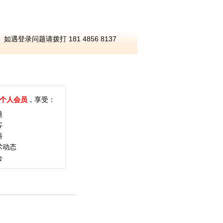
如遇登录问题请拨打 181 4856 8137
个人会员
，享受：
题
客
料
术动态
会