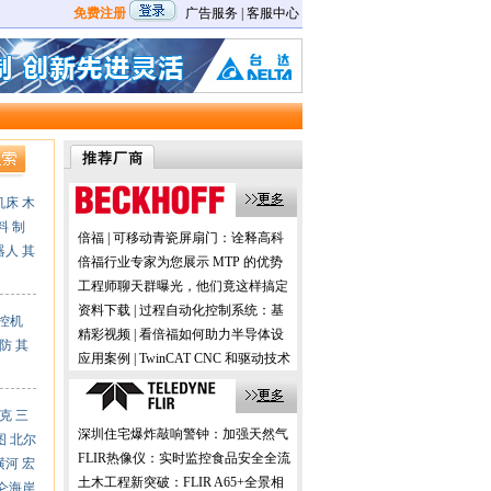
免费注册
广告服务
|
客服中心
机床
木
料
制
倍福 | 可移动青瓷屏扇门：诠释高科
器人
其
技与历史的交融
倍福行业专家为您展示 MTP 的优势
及应用
工程师聊天群曝光，他们竟这样搞定
机器视觉！
资料下载 | 过程自动化控制系统：基
控机
于 PC 的控制技术
精彩视频 | 看倍福如何助力半导体设
防
其
备的国产化
应用案例 | TwinCAT CNC 和驱动技术
在数控机床加工中的应用
克
三
深圳住宅爆炸敲响警钟：加强天然气
图
北尔
预防性检测更安全！
FLIR热像仪：实时监控食品安全全流
横河
宏
程，助力提升消费者信任！
土木工程新突破：FLIR A65+全景相
仑海岸