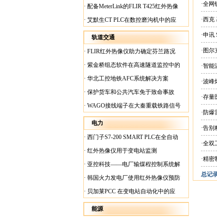
案
·全网
·
配备MeterLink的FLIR T425红外热像
仪帮助Medite Europe Ltd加快红外检测
·西克
·
艾默生CT PLC在数控磨沟机中的应
工作速度
用
·申讯
轨道交通
·图尔
·
FLIR红外热像仪助力确定芬兰路况
·
紫金桥组态软件在高速隧道监控中的
·智
应用
·
华北工控地铁AFC系统解决方案
·波
·
保护货车和公共汽车免于致命事故
·存量
·
WAGO接线端子在大秦重载铁路信号
·防
楼设备中的应用
电力
·告
·
西门子S7-200 SMART PLC在全自动
·全
蓄电池短路内阻检测机上的应用
·
红外热像仪用于变电站监测
·精密
·
亚控科技——电厂输煤程控制系统解
总记录:
决方案
·
韩国火力发电厂使用红外热像仪预防
火灾
·
贝加莱PCC 在变电站自动化中的应
用
能源