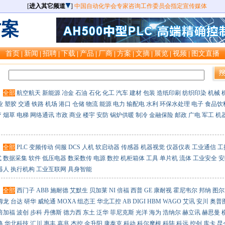
[
进入其它频道
]
中国自动化学会专家咨询工作委员会指定宣传媒体
方案
首页
新闻
招聘
下载
产品
厂商
方案
文摘
展览
视频
图文直播
|
|
|
|
|
|
|
|
|
|
：
：
全部
航空航天
新能源
冶金
石油
石化
化工
汽车
建材
包装
造纸印刷
纺织印染
机械
业
塑胶
交通
铁路
机场
港口
仓储
物流
能源
电力
输配电
水利
环保水处理
电子
食品饮
疗
烟草
电梯
网络通讯
市政
商业
楼宇
安防
锅炉供暖
制冷
金融保险
邮政
广电
军工
机
：
全部
PLC
变频传动
伺服
DCS
人机
软启动器
传感器
机器视觉
仪器仪表
工业通信
工
式
数据采集
软件
低压电器
数采数传
电源
数控
机柜箱体
工具
单片机
流体
工业安全
安
器人
执行机构
工业互联网
具身智能
：
全部
西门子
ABB
施耐德
艾默生
贝加莱
NI
倍福
西普
GE
康耐视
霍尼韦尔
邦纳
图尔
姆龙
台达
研华
威纶通
MOXA
组态王
华北工控
AB
DIGI
HBM
WAGO
艾讯
安川
奥普
倍加福
波创
步科
丹佛斯
德力西
东土
泛华
菲尼克斯
光洋
海为
浩纳尔
赫立讯
赫思曼
格
华北科技
汇川
惠丰
嘉兆
杰控
金升阳
康泰克
科动
科尔摩根
科陆
科远
控创
库卡
昆