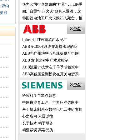
机，创新方案震撼业界！
热力公司排查隐患的“神器”：FLIR手
兰
森纳
持式热像仪，高效精准！
四川自贡“7·17火灾”致16人遇难，这
英威
样的事故该如何有效避免？
韩国锂电池工厂火灾致23人死亡，相
关企业该如何有效避免？
Industrial IT云南滇西水泥厂
ABB AC800F系统在海螺水泥的应
ABB为广州地铁五号线提供配电解
ABB 发电过程中的水质控制
ABB流量计技术在干旱季节蓄水中
ABB高低压监测模块在开关电源系
给饮料生产加点智慧
中国技能育工匠、世界标准选国手
基于机床制造业数字化的工件研发和
生产
心之所向 素履以往
长于技术 精于服务
精湛裁切 高端品质