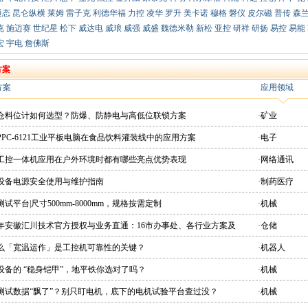
通态
昆仑纵横
莱姆
雷子克
利德华福
力控
凌华
罗升
美卡诺
穆格
磐仪
皮尔磁
普传
森
克
施迈赛
世纪星
松下
威达电
威琅
威强
威盛
魏德米勒
新松
亚控
研祥
研扬
易控
易能
宏
宇电
詹佛斯
方案
方案
应用领域
粉仓料位计如何选型？防爆、防静电与高低位联锁方案
·矿业
PPC-6121工业平板电脑在食品饮料灌装线中的应用方案
·电子
想工控一体机应用在户外环境时都有哪些亮点优势表现
·网络通讯
疗设备电源安全使用与维护指南
·制药医疗
测试平台|尺寸500mm-8000mm，规格按需定制
·机械
26年安徽汇川技术官方授权与业务直通：16市办事处、各行业方案及
·仓储
直供平台
什么「宽温运作」是工控机可靠性的关键？
·机器人
设备的 “稳身铠甲”，地平铁你选对了吗？
·机械
机测试数据“飘了”？别只盯电机，底下的电机试验平台查过没？
·机械