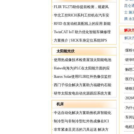
昆仑
·
FLIR TG275助你提前检测，规避风
士
施
险！
·
华北工控RICH系列工控机在汽车安
腾
永
全检测行业中的应用
·
RFID 在发动机装配线上的应用 新能
源汽车爆炸频发？
解决
·
TwinCAT IoT 助力优化智能车辆修理
解决
·
方案推介 | SICK车身定位系统BPS
·煤
太阳能光伏
·
使用热成像技术检查屋顶太阳能电池
·研华
板
·
Haiwell(海为)PLC在太阳能方面的应
·触
用
·
Ikaros Solar使用FLIR红外热像仪监控
·医
已装太阳能电池板
·
西门子综合解决方案助力福建钧石能
·铸铁
源飞速发展
·
研华太阳发电自动光源跟踪系统方案
·20
现货
机床
·为
·
中达自动化解决方案助推机床智能化
·车间
升级
·
制冷型与非制冷型红外热成像在ICI
·电
工厂内完美配合
·
非常紧凑且灵活的刀具运送 解决方