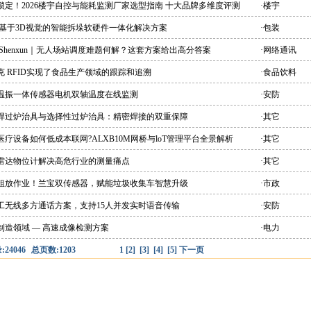
锁定！2026楼宇自控与能耗监测厂家选型指南 十大品牌多维度评测
·楼宇
 基于3D视觉的智能拆垛软硬件一体化解决方案
·包装
 Shenxun｜无人场站调度难题何解？这套方案给出高分答案
·网络通讯
克 RFID实现了食品生产领域的跟踪和追溯
·食品饮料
能温振一体传感器电机双轴温度在线监测
·安防
峰焊过炉治具与选择性过炉治具：精密焊接的双重保障
·其它
医疗设备如何低成本联网?ALXB10M网桥与loT管理平台全景解析
·其它
爆雷达物位计解决高危行业的测量痛点
·其它
别粗放作业！兰宝双传感器，赋能垃圾收集车智慧升级
·市政
双工无线多方通话方案，支持15人并发实时语音传输
·安防
制造领域 — 高速成像检测方案
·电力
24046
总页数:1203
1
[2]
[3]
[4]
[5]
下一页