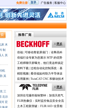
免费注册
广告服务
|
客服中心
机床
木
料
制
倍福 | 可移动青瓷屏扇门：诠释高科
器人
其
技与历史的交融
倍福行业专家为您展示 MTP 的优势
及应用
工程师聊天群曝光，他们竟这样搞定
机器视觉！
资料下载 | 过程自动化控制系统：基
控机
于 PC 的控制技术
精彩视频 | 看倍福如何助力半导体设
防
其
备的国产化
应用案例 | TwinCAT CNC 和驱动技术
在数控机床加工中的应用
克
三
深圳住宅爆炸敲响警钟：加强天然气
图
北尔
预防性检测更安全！
FLIR热像仪：实时监控食品安全全流
横河
宏
程，助力提升消费者信任！
土木工程新突破：FLIR A65+全景相
仑海岸