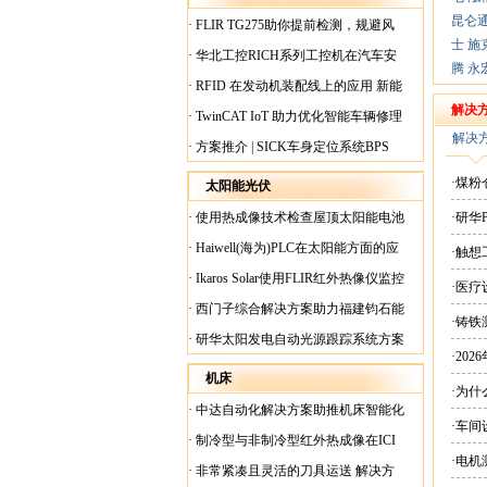
昆仑
·
FLIR TG275助你提前检测，规避风
士
施
险！
·
华北工控RICH系列工控机在汽车安
腾
永
全检测行业中的应用
·
RFID 在发动机装配线上的应用 新能
源汽车爆炸频发？
解决
·
TwinCAT IoT 助力优化智能车辆修理
解决
·
方案推介 | SICK车身定位系统BPS
·煤
太阳能光伏
·
使用热成像技术检查屋顶太阳能电池
·研华
板
·
Haiwell(海为)PLC在太阳能方面的应
·触
用
·
Ikaros Solar使用FLIR红外热像仪监控
·医
已装太阳能电池板
·
西门子综合解决方案助力福建钧石能
·铸铁
源飞速发展
·
研华太阳发电自动光源跟踪系统方案
·20
现货
机床
·为
·
中达自动化解决方案助推机床智能化
·车间
升级
·
制冷型与非制冷型红外热成像在ICI
·电
工厂内完美配合
·
非常紧凑且灵活的刀具运送 解决方