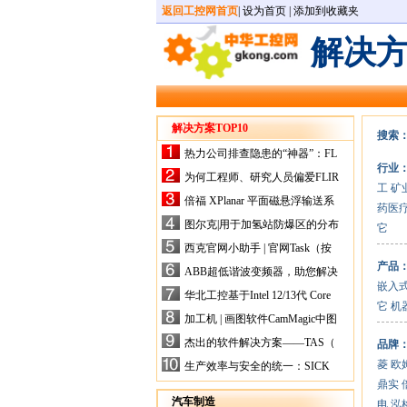
返回工控网首页
|
设为首页
|
添加到收藏夹
解决
解决方案TOP10
搜索
热力公司排查隐患的“神器”：FL
行业
IR手持式热像仪，高效精准！
为何工程师、研究人员偏爱FLIR
工
矿
X-HS系列热像仪？精准高效是
倍福 XPlanar 平面磁悬浮输送系
药医
关键
统的创新应用
图尔克|用于加氢站防爆区的分布
它
式I/O解决方案
西克官网小助手 | 官网Task（按
任务选型）更新预告
产品
ABB超低谐波变频器，助您解决
嵌入
电气设备运行难题！
华北工控基于Intel 12/13代 Core
它
机
的ATX-6159嵌入式主板，推进
加工机 | 画图软件CamMagic中图
机器人市场
层整合的问题
杰出的软件解决方案——TAS（
品牌
Turck Automation Suite）
菱
欧
生产效率与安全的统一：SICK
关于机器人技术传感器解决方案
鼎实
的采访
汽车制造
电
泓