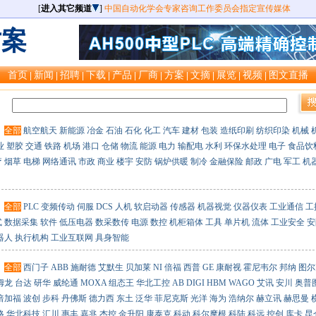
[
进入其它频道
]
中国自动化学会专家咨询工作委员会指定宣传媒体
方案
首页
新闻
招聘
下载
产品
厂商
方案
文摘
展览
视频
图文直播
|
|
|
|
|
|
|
|
|
|
：
：
全部
航空航天
新能源
冶金
石油
石化
化工
汽车
建材
包装
造纸印刷
纺织印染
机械
业
塑胶
交通
铁路
机场
港口
仓储
物流
能源
电力
输配电
水利
环保水处理
电子
食品饮
疗
烟草
电梯
网络通讯
市政
商业
楼宇
安防
锅炉供暖
制冷
金融保险
邮政
广电
军工
机
：
全部
PLC
变频传动
伺服
DCS
人机
软启动器
传感器
机器视觉
仪器仪表
工业通信
工
式
数据采集
软件
低压电器
数采数传
电源
数控
机柜箱体
工具
单片机
流体
工业安全
安
器人
执行机构
工业互联网
具身智能
：
全部
西门子
ABB
施耐德
艾默生
贝加莱
NI
倍福
西普
GE
康耐视
霍尼韦尔
邦纳
图尔
姆龙
台达
研华
威纶通
MOXA
组态王
华北工控
AB
DIGI
HBM
WAGO
艾讯
安川
奥普
倍加福
波创
步科
丹佛斯
德力西
东土
泛华
菲尼克斯
光洋
海为
浩纳尔
赫立讯
赫思曼
格
华北科技
汇川
惠丰
嘉兆
杰控
金升阳
康泰克
科动
科尔摩根
科陆
科远
控创
库卡
昆