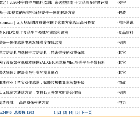
锁定！2026楼宇自控与能耗监测厂家选型指南 十大品牌多维度评测
·楼宇
 基于3D视觉的智能拆垛软硬件一体化解决方案
·包装
 Shenxun｜无人场站调度难题何解？这套方案给出高分答案
·网络通讯
克 RFID实现了食品生产领域的跟踪和追溯
·食品饮料
能温振一体传感器电机双轴温度在线监测
·安防
峰焊过炉治具与选择性过炉治具：精密焊接的双重保障
·其它
医疗设备如何低成本联网?ALXB10M网桥与loT管理平台全景解析
·其它
爆雷达物位计解决高危行业的测量痛点
·其它
别粗放作业！兰宝双传感器，赋能垃圾收集车智慧升级
·市政
双工无线多方通话方案，支持15人并发实时语音传输
·安防
制造领域 — 高速成像检测方案
·电力
24046
总页数:1203
1
[2]
[3]
[4]
[5]
下一页