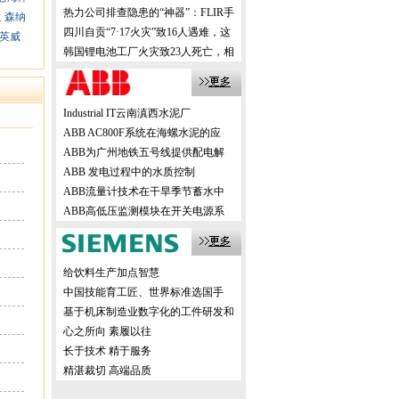
机，创新方案震撼业界！
热力公司排查隐患的“神器”：FLIR手
兰
森纳
持式热像仪，高效精准！
四川自贡“7·17火灾”致16人遇难，这
英威
样的事故该如何有效避免？
韩国锂电池工厂火灾致23人死亡，相
关企业该如何有效避免？
Industrial IT云南滇西水泥厂
ABB AC800F系统在海螺水泥的应
ABB为广州地铁五号线提供配电解
ABB 发电过程中的水质控制
ABB流量计技术在干旱季节蓄水中
ABB高低压监测模块在开关电源系
给饮料生产加点智慧
中国技能育工匠、世界标准选国手
基于机床制造业数字化的工件研发和
生产
心之所向 素履以往
长于技术 精于服务
精湛裁切 高端品质