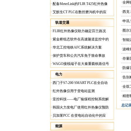
案
·全网
·
配备MeterLink的FLIR T425红外热像
仪帮助Medite Europe Ltd加快红外检测
·西克
·
艾默生CT PLC在数控磨沟机中的应
工作速度
用
·申讯
轨道交通
·图尔
·
FLIR红外热像仪助力确定芬兰路况
·
紫金桥组态软件在高速隧道监控中的
·智
应用
·
华北工控地铁AFC系统解决方案
·波
·
保护货车和公共汽车免于致命事故
·存量
·
WAGO接线端子在大秦重载铁路信号
·防
楼设备中的应用
电力
·告
·
西门子S7-200 SMART PLC在全自动
·全
蓄电池短路内阻检测机上的应用
·
红外热像仪用于变电站监测
·精密
·
亚控科技——电厂输煤程控制系统解
总记录:
决方案
·
韩国火力发电厂使用红外热像仪预防
火灾
·
贝加莱PCC 在变电站自动化中的应
用
能源