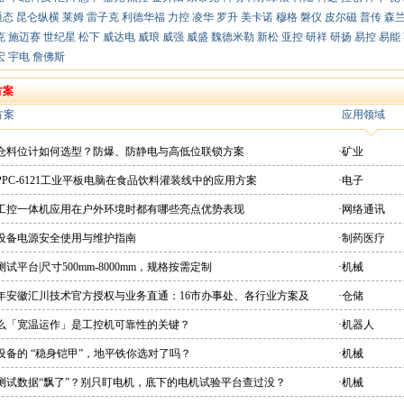
通态
昆仑纵横
莱姆
雷子克
利德华福
力控
凌华
罗升
美卡诺
穆格
磐仪
皮尔磁
普传
森
克
施迈赛
世纪星
松下
威达电
威琅
威强
威盛
魏德米勒
新松
亚控
研祥
研扬
易控
易能
宏
宇电
詹佛斯
方案
方案
应用领域
粉仓料位计如何选型？防爆、防静电与高低位联锁方案
·矿业
PPC-6121工业平板电脑在食品饮料灌装线中的应用方案
·电子
想工控一体机应用在户外环境时都有哪些亮点优势表现
·网络通讯
疗设备电源安全使用与维护指南
·制药医疗
测试平台|尺寸500mm-8000mm，规格按需定制
·机械
26年安徽汇川技术官方授权与业务直通：16市办事处、各行业方案及
·仓储
直供平台
什么「宽温运作」是工控机可靠性的关键？
·机器人
设备的 “稳身铠甲”，地平铁你选对了吗？
·机械
机测试数据“飘了”？别只盯电机，底下的电机试验平台查过没？
·机械