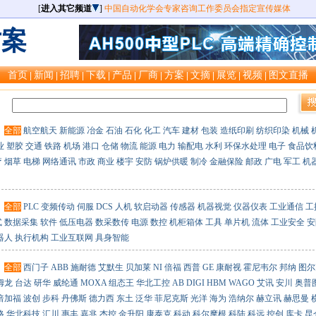
[
进入其它频道
]
中国自动化学会专家咨询工作委员会指定宣传媒体
方案
首页
新闻
招聘
下载
产品
厂商
方案
文摘
展览
视频
图文直播
|
|
|
|
|
|
|
|
|
|
：
：
全部
航空航天
新能源
冶金
石油
石化
化工
汽车
建材
包装
造纸印刷
纺织印染
机械
业
塑胶
交通
铁路
机场
港口
仓储
物流
能源
电力
输配电
水利
环保水处理
电子
食品饮
疗
烟草
电梯
网络通讯
市政
商业
楼宇
安防
锅炉供暖
制冷
金融保险
邮政
广电
军工
机
：
全部
PLC
变频传动
伺服
DCS
人机
软启动器
传感器
机器视觉
仪器仪表
工业通信
工
式
数据采集
软件
低压电器
数采数传
电源
数控
机柜箱体
工具
单片机
流体
工业安全
安
器人
执行机构
工业互联网
具身智能
：
全部
西门子
ABB
施耐德
艾默生
贝加莱
NI
倍福
西普
GE
康耐视
霍尼韦尔
邦纳
图尔
姆龙
台达
研华
威纶通
MOXA
组态王
华北工控
AB
DIGI
HBM
WAGO
艾讯
安川
奥普
倍加福
波创
步科
丹佛斯
德力西
东土
泛华
菲尼克斯
光洋
海为
浩纳尔
赫立讯
赫思曼
格
华北科技
汇川
惠丰
嘉兆
杰控
金升阳
康泰克
科动
科尔摩根
科陆
科远
控创
库卡
昆