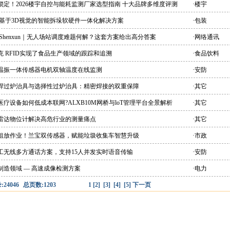
锁定！2026楼宇自控与能耗监测厂家选型指南 十大品牌多维度评测
·楼宇
 基于3D视觉的智能拆垛软硬件一体化解决方案
·包装
 Shenxun｜无人场站调度难题何解？这套方案给出高分答案
·网络通讯
克 RFID实现了食品生产领域的跟踪和追溯
·食品饮料
能温振一体传感器电机双轴温度在线监测
·安防
峰焊过炉治具与选择性过炉治具：精密焊接的双重保障
·其它
医疗设备如何低成本联网?ALXB10M网桥与loT管理平台全景解析
·其它
爆雷达物位计解决高危行业的测量痛点
·其它
别粗放作业！兰宝双传感器，赋能垃圾收集车智慧升级
·市政
双工无线多方通话方案，支持15人并发实时语音传输
·安防
制造领域 — 高速成像检测方案
·电力
24046
总页数:1203
1
[2]
[3]
[4]
[5]
下一页