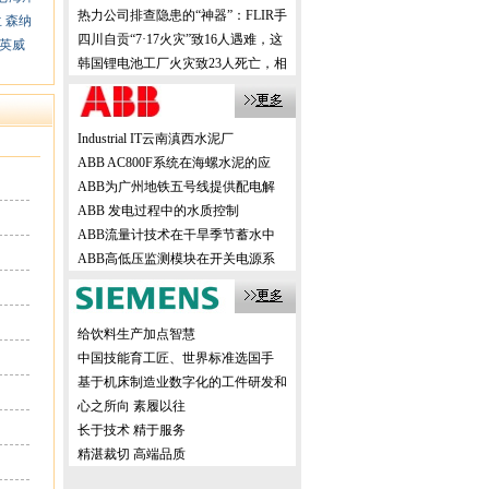
机，创新方案震撼业界！
热力公司排查隐患的“神器”：FLIR手
兰
森纳
持式热像仪，高效精准！
四川自贡“7·17火灾”致16人遇难，这
英威
样的事故该如何有效避免？
韩国锂电池工厂火灾致23人死亡，相
关企业该如何有效避免？
Industrial IT云南滇西水泥厂
ABB AC800F系统在海螺水泥的应
ABB为广州地铁五号线提供配电解
ABB 发电过程中的水质控制
ABB流量计技术在干旱季节蓄水中
ABB高低压监测模块在开关电源系
给饮料生产加点智慧
中国技能育工匠、世界标准选国手
基于机床制造业数字化的工件研发和
生产
心之所向 素履以往
长于技术 精于服务
精湛裁切 高端品质