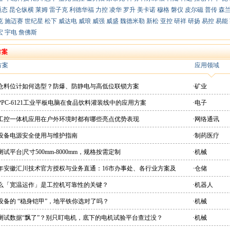
通态
昆仑纵横
莱姆
雷子克
利德华福
力控
凌华
罗升
美卡诺
穆格
磐仪
皮尔磁
普传
森
克
施迈赛
世纪星
松下
威达电
威琅
威强
威盛
魏德米勒
新松
亚控
研祥
研扬
易控
易能
宏
宇电
詹佛斯
方案
方案
应用领域
粉仓料位计如何选型？防爆、防静电与高低位联锁方案
·矿业
PPC-6121工业平板电脑在食品饮料灌装线中的应用方案
·电子
想工控一体机应用在户外环境时都有哪些亮点优势表现
·网络通讯
疗设备电源安全使用与维护指南
·制药医疗
测试平台|尺寸500mm-8000mm，规格按需定制
·机械
26年安徽汇川技术官方授权与业务直通：16市办事处、各行业方案及
·仓储
直供平台
什么「宽温运作」是工控机可靠性的关键？
·机器人
设备的 “稳身铠甲”，地平铁你选对了吗？
·机械
机测试数据“飘了”？别只盯电机，底下的电机试验平台查过没？
·机械