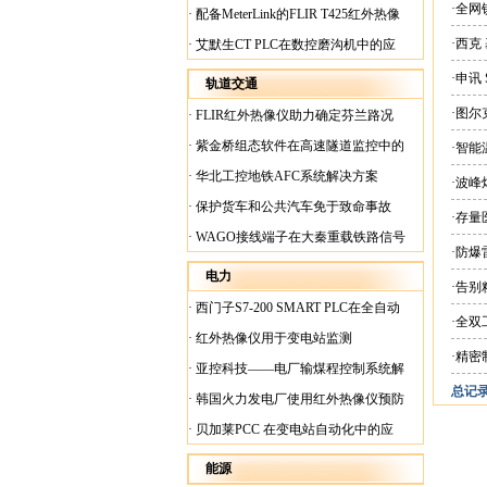
案
·全网
·
配备MeterLink的FLIR T425红外热像
仪帮助Medite Europe Ltd加快红外检测
·西克
·
艾默生CT PLC在数控磨沟机中的应
工作速度
用
·申讯
轨道交通
·图尔
·
FLIR红外热像仪助力确定芬兰路况
·
紫金桥组态软件在高速隧道监控中的
·智
应用
·
华北工控地铁AFC系统解决方案
·波
·
保护货车和公共汽车免于致命事故
·存量
·
WAGO接线端子在大秦重载铁路信号
·防
楼设备中的应用
电力
·告
·
西门子S7-200 SMART PLC在全自动
·全
蓄电池短路内阻检测机上的应用
·
红外热像仪用于变电站监测
·精密
·
亚控科技——电厂输煤程控制系统解
总记录:
决方案
·
韩国火力发电厂使用红外热像仪预防
火灾
·
贝加莱PCC 在变电站自动化中的应
用
能源