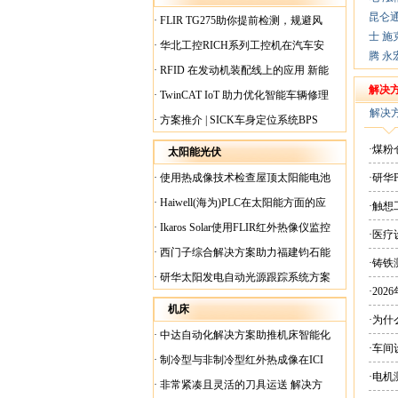
昆仑
·
FLIR TG275助你提前检测，规避风
士
施
险！
·
华北工控RICH系列工控机在汽车安
腾
永
全检测行业中的应用
·
RFID 在发动机装配线上的应用 新能
源汽车爆炸频发？
解决
·
TwinCAT IoT 助力优化智能车辆修理
解决
·
方案推介 | SICK车身定位系统BPS
·煤
太阳能光伏
·
使用热成像技术检查屋顶太阳能电池
·研华
板
·
Haiwell(海为)PLC在太阳能方面的应
·触
用
·
Ikaros Solar使用FLIR红外热像仪监控
·医
已装太阳能电池板
·
西门子综合解决方案助力福建钧石能
·铸铁
源飞速发展
·
研华太阳发电自动光源跟踪系统方案
·20
现货
机床
·为
·
中达自动化解决方案助推机床智能化
·车间
升级
·
制冷型与非制冷型红外热成像在ICI
·电
工厂内完美配合
·
非常紧凑且灵活的刀具运送 解决方