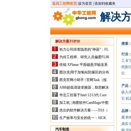
返回工控网首页
|
设为首页
|
添加到收藏夹
解决
解决方案TOP10
搜索
热力公司排查隐患的“神器”：FL
行业
IR手持式热像仪，高效精准！
为何工程师、研究人员偏爱FLIR
工
矿
X-HS系列热像仪？精准高效是
倍福 XPlanar 平面磁悬浮输送系
药医
关键
统的创新应用
图尔克|用于加氢站防爆区的分布
它
式I/O解决方案
西克官网小助手 | 官网Task（按
任务选型）更新预告
产品
ABB超低谐波变频器，助您解决
嵌入
电气设备运行难题！
华北工控基于Intel 12/13代 Core
它
机
的ATX-6159嵌入式主板，推进
加工机 | 画图软件CamMagic中图
机器人市场
层整合的问题
杰出的软件解决方案——TAS（
品牌
Turck Automation Suite）
菱
欧
生产效率与安全的统一：SICK
关于机器人技术传感器解决方案
鼎实
的采访
汽车制造
电
泓