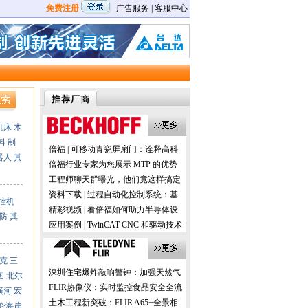
免费注册
广告服务
|
客服中心
机床
木
料
制
倍福 | 可移动青瓷屏扇门：诠释高科
器人
其
技与历史的交融
倍福行业专家为您展示 MTP 的优势
及应用
工程师聊天群曝光，他们竟这样搞定
机器视觉！
资料下载 | 过程自动化控制系统：基
控机
于 PC 的控制技术
精彩视频 | 看倍福如何助力半导体设
防
其
备的国产化
应用案例 | TwinCAT CNC 和驱动技术
在数控机床加工中的应用
克
三
深圳住宅爆炸敲响警钟：加强天然气
图
北尔
预防性检测更安全！
FLIR热像仪：实时监控食品安全全流
横河
宏
程，助力提升消费者信任！
土木工程新突破：FLIR A65+全景相
仑海岸