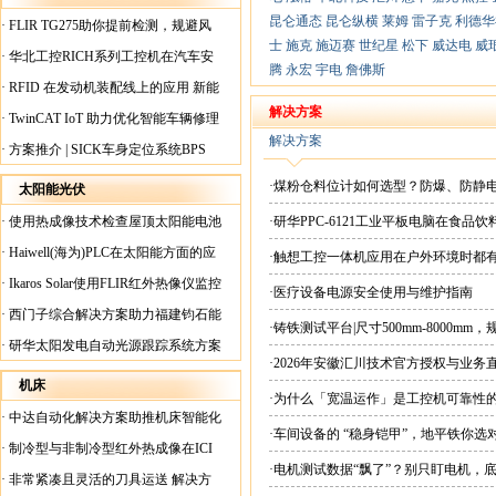
昆仑通态
昆仑纵横
莱姆
雷子克
利德华
·
FLIR TG275助你提前检测，规避风
士
施克
施迈赛
世纪星
松下
威达电
威
险！
·
华北工控RICH系列工控机在汽车安
腾
永宏
宇电
詹佛斯
全检测行业中的应用
·
RFID 在发动机装配线上的应用 新能
源汽车爆炸频发？
解决方案
·
TwinCAT IoT 助力优化智能车辆修理
解决方案
·
方案推介 | SICK车身定位系统BPS
·煤粉仓料位计如何选型？防爆、防静
太阳能光伏
·
使用热成像技术检查屋顶太阳能电池
·研华PPC-6121工业平板电脑在食
板
·
Haiwell(海为)PLC在太阳能方面的应
·触想工控一体机应用在户外环境时都
用
·
Ikaros Solar使用FLIR红外热像仪监控
·医疗设备电源安全使用与维护指南
已装太阳能电池板
·
西门子综合解决方案助力福建钧石能
·铸铁测试平台|尺寸500mm-8000mm
源飞速发展
·
研华太阳发电自动光源跟踪系统方案
·2026年安徽汇川技术官方授权与业务
现货直供平台
机床
·为什么「宽温运作」是工控机可靠性
·
中达自动化解决方案助推机床智能化
·车间设备的 “稳身铠甲”，地平铁你选
升级
·
制冷型与非制冷型红外热成像在ICI
·电机测试数据“飘了”？别只盯电机，
工厂内完美配合
·
非常紧凑且灵活的刀具运送 解决方