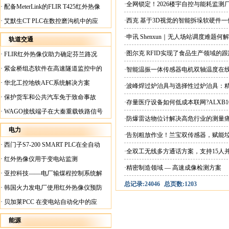
案
·全网锁定！2026楼宇自控与能耗监
·
配备MeterLink的FLIR T425红外热像
仪帮助Medite Europe Ltd加快红外检测
·西克 基于3D视觉的智能拆垛软硬件
·
艾默生CT PLC在数控磨沟机中的应
工作速度
用
·申讯 Shenxun｜无人场站调度难题
轨道交通
·图尔克 RFID实现了食品生产领域的
·
FLIR红外热像仪助力确定芬兰路况
·
紫金桥组态软件在高速隧道监控中的
·智能温振一体传感器电机双轴温度在
应用
·
华北工控地铁AFC系统解决方案
·波峰焊过炉治具与选择性过炉治具：
·
保护货车和公共汽车免于致命事故
·存量医疗设备如何低成本联网?ALXB1
·
WAGO接线端子在大秦重载铁路信号
·防爆雷达物位计解决高危行业的测量
楼设备中的应用
电力
·告别粗放作业！兰宝双传感器，赋能
·
西门子S7-200 SMART PLC在全自动
·全双工无线多方通话方案，支持15人
蓄电池短路内阻检测机上的应用
·
红外热像仪用于变电站监测
·精密制造领域 — 高速成像检测方案
·
亚控科技——电厂输煤程控制系统解
总记录:24046
总页数:1203
决方案
·
韩国火力发电厂使用红外热像仪预防
火灾
·
贝加莱PCC 在变电站自动化中的应
用
能源