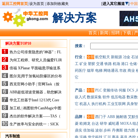
返回工控网首页
|
设为首页
|
添加到收藏夹
[
进入其它频道
]
中国
解决方案
首页
新闻
招聘
下载
|
|
|
|
解决方案TOP10
搜索：
热力公司排查隐患的“神器”：FL
行业：
全部
航空航天
新能源
冶金
石
IR手持式热像仪，高效精准！
为何工程师、研究人员偏爱FLIR
工
矿业
塑胶
交通
铁路
机场
港口
仓储
X-HS系列热像仪？精准高效是
倍福 XPlanar 平面磁悬浮输送系
药医疗
烟草
电梯
网络通讯
市政
商业
关键
统的创新应用
图尔克|用于加氢站防爆区的分布
它
式I/O解决方案
西克官网小助手 | 官网Task（按
任务选型）更新预告
产品：
全部
PLC
变频传动
伺服
DCS
ABB超低谐波变频器，助您解决
嵌入式
数据采集
软件
低压电器
数采数
电气设备运行难题！
华北工控基于Intel 12/13代 Core
它
机器人
执行机构
工业互联网
具身智
的ATX-6159嵌入式主板，推进
加工机 | 画图软件CamMagic中图
机器人市场
层整合的问题
杰出的软件解决方案——TAS（
品牌：
全部
西门子
ABB
施耐德
艾默
Turck Automation Suite）
菱
欧姆龙
台达
研华
威纶通
MOXA
组
生产效率与安全的统一：SICK
关于机器人技术传感器解决方案
鼎实
倍加福
波创
步科
丹佛斯
德力西
的采访
汽车制造
电
泓格
华北科技
汇川
惠丰
嘉兆
杰控