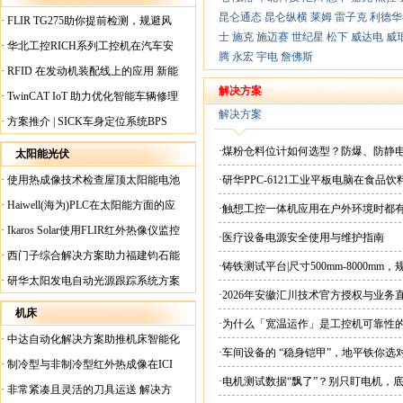
昆仑通态
昆仑纵横
莱姆
雷子克
利德华
·
FLIR TG275助你提前检测，规避风
士
施克
施迈赛
世纪星
松下
威达电
威
险！
·
华北工控RICH系列工控机在汽车安
腾
永宏
宇电
詹佛斯
全检测行业中的应用
·
RFID 在发动机装配线上的应用 新能
源汽车爆炸频发？
解决方案
·
TwinCAT IoT 助力优化智能车辆修理
解决方案
·
方案推介 | SICK车身定位系统BPS
·煤粉仓料位计如何选型？防爆、防静
太阳能光伏
·
使用热成像技术检查屋顶太阳能电池
·研华PPC-6121工业平板电脑在食
板
·
Haiwell(海为)PLC在太阳能方面的应
·触想工控一体机应用在户外环境时都
用
·
Ikaros Solar使用FLIR红外热像仪监控
·医疗设备电源安全使用与维护指南
已装太阳能电池板
·
西门子综合解决方案助力福建钧石能
·铸铁测试平台|尺寸500mm-8000mm
源飞速发展
·
研华太阳发电自动光源跟踪系统方案
·2026年安徽汇川技术官方授权与业务
现货直供平台
机床
·为什么「宽温运作」是工控机可靠性
·
中达自动化解决方案助推机床智能化
·车间设备的 “稳身铠甲”，地平铁你选
升级
·
制冷型与非制冷型红外热成像在ICI
·电机测试数据“飘了”？别只盯电机，
工厂内完美配合
·
非常紧凑且灵活的刀具运送 解决方