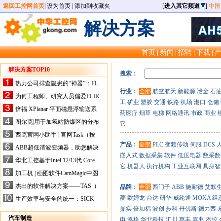
返回工控网首页
|
设为首页
|
添加到收藏夹
[
进入其它频道
]
中国
解决方案
首页
新闻
招聘
下载
|
|
|
|
解决方案TOP10
搜索：
热力公司排查隐患的“神器”：FL
行业：
全部
航空航天
新能源
冶金
石
IR手持式热像仪，高效精准！
为何工程师、研究人员偏爱FLIR
工
矿业
塑胶
交通
铁路
机场
港口
仓储
X-HS系列热像仪？精准高效是
倍福 XPlanar 平面磁悬浮输送系
药医疗
烟草
电梯
网络通讯
市政
商业
关键
统的创新应用
图尔克|用于加氢站防爆区的分布
它
式I/O解决方案
西克官网小助手 | 官网Task（按
任务选型）更新预告
产品：
全部
PLC
变频传动
伺服
DCS
ABB超低谐波变频器，助您解决
嵌入式
数据采集
软件
低压电器
数采数
电气设备运行难题！
华北工控基于Intel 12/13代 Core
它
机器人
执行机构
工业互联网
具身智
的ATX-6159嵌入式主板，推进
加工机 | 画图软件CamMagic中图
机器人市场
层整合的问题
杰出的软件解决方案——TAS（
品牌：
全部
西门子
ABB
施耐德
艾默
Turck Automation Suite）
菱
欧姆龙
台达
研华
威纶通
MOXA
组
生产效率与安全的统一：SICK
关于机器人技术传感器解决方案
鼎实
倍加福
波创
步科
丹佛斯
德力西
的采访
汽车制造
电
泓格
华北科技
汇川
惠丰
嘉兆
杰控