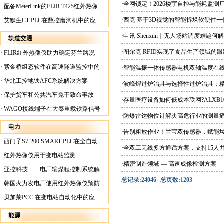
案
·全网锁定！2026楼宇自控与能耗监
·
配备MeterLink的FLIR T425红外热像
仪帮助Medite Europe Ltd加快红外检测
·西克 基于3D视觉的智能拆垛软硬件
·
艾默生CT PLC在数控磨沟机中的应
工作速度
用
·申讯 Shenxun｜无人场站调度难题
轨道交通
·图尔克 RFID实现了食品生产领域的
·
FLIR红外热像仪助力确定芬兰路况
·
紫金桥组态软件在高速隧道监控中的
·智能温振一体传感器电机双轴温度在
应用
·
华北工控地铁AFC系统解决方案
·波峰焊过炉治具与选择性过炉治具：
·
保护货车和公共汽车免于致命事故
·存量医疗设备如何低成本联网?ALXB1
·
WAGO接线端子在大秦重载铁路信号
·防爆雷达物位计解决高危行业的测量
楼设备中的应用
电力
·告别粗放作业！兰宝双传感器，赋能
·
西门子S7-200 SMART PLC在全自动
·全双工无线多方通话方案，支持15人
蓄电池短路内阻检测机上的应用
·
红外热像仪用于变电站监测
·精密制造领域 — 高速成像检测方案
·
亚控科技——电厂输煤程控制系统解
总记录:24046
总页数:1203
决方案
·
韩国火力发电厂使用红外热像仪预防
火灾
·
贝加莱PCC 在变电站自动化中的应
用
能源