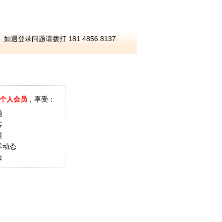
如遇登录问题请拨打 181 4856 8137
个人会员
，享受：
题
客
料
术动态
会