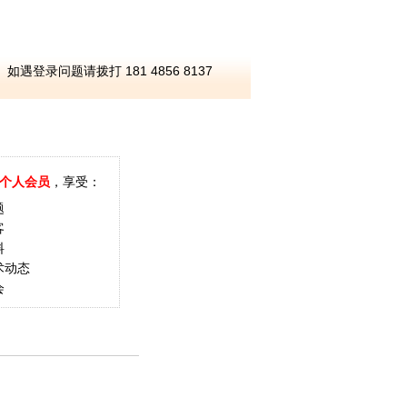
如遇登录问题请拨打 181 4856 8137
个人会员
，享受：
题
客
料
术动态
会