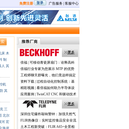
免费注册
广告服务
|
客服中心
机床
木
料
制
倍福 | 可移动青瓷屏扇门：诠释高科
器人
其
技与历史的交融
倍福行业专家为您展示 MTP 的优势
及应用
工程师聊天群曝光，他们竟这样搞定
机器视觉！
资料下载 | 过程自动化控制系统：基
控机
于 PC 的控制技术
精彩视频 | 看倍福如何助力半导体设
防
其
备的国产化
应用案例 | TwinCAT CNC 和驱动技术
在数控机床加工中的应用
克
三
深圳住宅爆炸敲响警钟：加强天然气
图
北尔
预防性检测更安全！
FLIR热像仪：实时监控食品安全全流
横河
宏
程，助力提升消费者信任！
土木工程新突破：FLIR A65+全景相
仑海岸