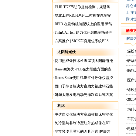
昆仑
·
FLIR TG275助你提前检测，规避风
士
施
险！
·
华北工控RICH系列工控机在汽车安
腾
永
全检测行业中的应用
·
RFID 在发动机装配线上的应用 新能
源汽车爆炸频发？
解决
·
TwinCAT IoT 助力优化智能车辆修理
解决
·
方案推介 | SICK车身定位系统BPS
·煤
太阳能光伏
·
使用热成像技术检查屋顶太阳能电池
·研华
板
·
Haiwell(海为)PLC在太阳能方面的应
·触
用
·
Ikaros Solar使用FLIR红外热像仪监控
·医
已装太阳能电池板
·
西门子综合解决方案助力福建钧石能
·铸铁
源飞速发展
·
研华太阳发电自动光源跟踪系统方案
·20
现货
机床
·为
·
中达自动化解决方案助推机床智能化
·车间
升级
·
制冷型与非制冷型红外热成像在ICI
·电
工厂内完美配合
·
非常紧凑且灵活的刀具运送 解决方