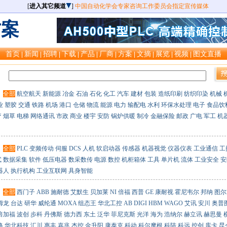
[
进入其它频道
]
中国自动化学会专家咨询工作委员会指定宣传媒体
方案
首页
新闻
招聘
下载
产品
厂商
方案
文摘
展览
视频
图文直播
|
|
|
|
|
|
|
|
|
|
：
：
全部
航空航天
新能源
冶金
石油
石化
化工
汽车
建材
包装
造纸印刷
纺织印染
机械
业
塑胶
交通
铁路
机场
港口
仓储
物流
能源
电力
输配电
水利
环保水处理
电子
食品饮
疗
烟草
电梯
网络通讯
市政
商业
楼宇
安防
锅炉供暖
制冷
金融保险
邮政
广电
军工
机
：
全部
PLC
变频传动
伺服
DCS
人机
软启动器
传感器
机器视觉
仪器仪表
工业通信
工
式
数据采集
软件
低压电器
数采数传
电源
数控
机柜箱体
工具
单片机
流体
工业安全
安
器人
执行机构
工业互联网
具身智能
：
全部
西门子
ABB
施耐德
艾默生
贝加莱
NI
倍福
西普
GE
康耐视
霍尼韦尔
邦纳
图尔
姆龙
台达
研华
威纶通
MOXA
组态王
华北工控
AB
DIGI
HBM
WAGO
艾讯
安川
奥普
倍加福
波创
步科
丹佛斯
德力西
东土
泛华
菲尼克斯
光洋
海为
浩纳尔
赫立讯
赫思曼
格
华北科技
汇川
惠丰
嘉兆
杰控
金升阳
康泰克
科动
科尔摩根
科陆
科远
控创
库卡
昆