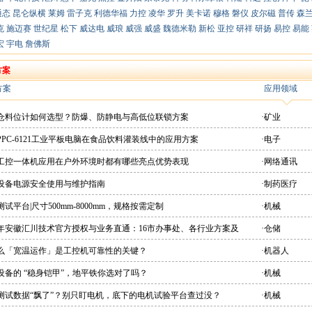
通态
昆仑纵横
莱姆
雷子克
利德华福
力控
凌华
罗升
美卡诺
穆格
磐仪
皮尔磁
普传
森
克
施迈赛
世纪星
松下
威达电
威琅
威强
威盛
魏德米勒
新松
亚控
研祥
研扬
易控
易能
宏
宇电
詹佛斯
方案
方案
应用领域
粉仓料位计如何选型？防爆、防静电与高低位联锁方案
·矿业
PPC-6121工业平板电脑在食品饮料灌装线中的应用方案
·电子
想工控一体机应用在户外环境时都有哪些亮点优势表现
·网络通讯
疗设备电源安全使用与维护指南
·制药医疗
测试平台|尺寸500mm-8000mm，规格按需定制
·机械
26年安徽汇川技术官方授权与业务直通：16市办事处、各行业方案及
·仓储
直供平台
什么「宽温运作」是工控机可靠性的关键？
·机器人
设备的 “稳身铠甲”，地平铁你选对了吗？
·机械
机测试数据“飘了”？别只盯电机，底下的电机试验平台查过没？
·机械