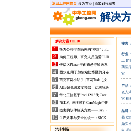
返回工控网首页
|
设为首页
|
添加到收藏夹
解决
解决方案TOP10
搜索
热力公司排查隐患的“神器”：FL
行业
IR手持式热像仪，高效精准！
为何工程师、研究人员偏爱FLIR
工
矿
X-HS系列热像仪？精准高效是
倍福 XPlanar 平面磁悬浮输送系
药医
关键
统的创新应用
图尔克|用于加氢站防爆区的分布
它
式I/O解决方案
西克官网小助手 | 官网Task（按
任务选型）更新预告
产品
ABB超低谐波变频器，助您解决
嵌入
电气设备运行难题！
华北工控基于Intel 12/13代 Core
它
机
的ATX-6159嵌入式主板，推进
加工机 | 画图软件CamMagic中图
机器人市场
层整合的问题
杰出的软件解决方案——TAS（
品牌
Turck Automation Suite）
菱
欧
生产效率与安全的统一：SICK
关于机器人技术传感器解决方案
鼎实
的采访
汽车制造
电
泓