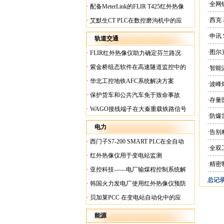
案
·全网
·
配备MeterLink的FLIR T425红外热像
仪帮助Medite Europe Ltd加快红外检测
·西克
·
艾默生CT PLC在数控磨沟机中的应
工作速度
用
·申讯
轨道交通
·图尔
·
FLIR红外热像仪助力确定芬兰路况
·
紫金桥组态软件在高速隧道监控中的
·智
应用
·
华北工控地铁AFC系统解决方案
·波
·
保护货车和公共汽车免于致命事故
·存量
·
WAGO接线端子在大秦重载铁路信号
·防
楼设备中的应用
电力
·告
·
西门子S7-200 SMART PLC在全自动
·全
蓄电池短路内阻检测机上的应用
·
红外热像仪用于变电站监测
·精密
·
亚控科技——电厂输煤程控制系统解
总记录:
决方案
·
韩国火力发电厂使用红外热像仪预防
火灾
·
贝加莱PCC 在变电站自动化中的应
用
能源