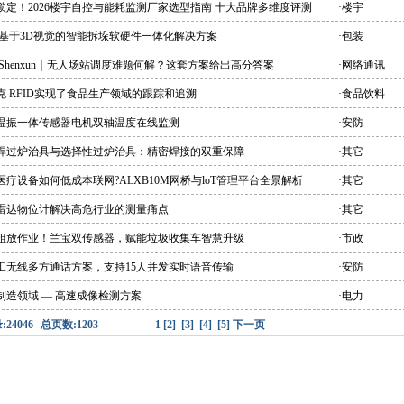
锁定！2026楼宇自控与能耗监测厂家选型指南 十大品牌多维度评测
·楼宇
 基于3D视觉的智能拆垛软硬件一体化解决方案
·包装
 Shenxun｜无人场站调度难题何解？这套方案给出高分答案
·网络通讯
克 RFID实现了食品生产领域的跟踪和追溯
·食品饮料
能温振一体传感器电机双轴温度在线监测
·安防
峰焊过炉治具与选择性过炉治具：精密焊接的双重保障
·其它
医疗设备如何低成本联网?ALXB10M网桥与loT管理平台全景解析
·其它
爆雷达物位计解决高危行业的测量痛点
·其它
别粗放作业！兰宝双传感器，赋能垃圾收集车智慧升级
·市政
双工无线多方通话方案，支持15人并发实时语音传输
·安防
制造领域 — 高速成像检测方案
·电力
24046
总页数:1203
1
[2]
[3]
[4]
[5]
下一页