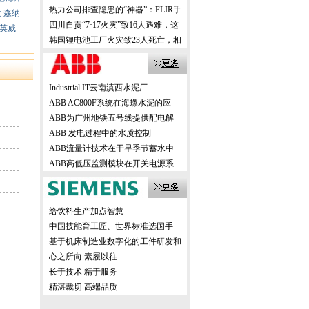
机，创新方案震撼业界！
热力公司排查隐患的“神器”：FLIR手
兰
森纳
持式热像仪，高效精准！
四川自贡“7·17火灾”致16人遇难，这
英威
样的事故该如何有效避免？
韩国锂电池工厂火灾致23人死亡，相
关企业该如何有效避免？
Industrial IT云南滇西水泥厂
ABB AC800F系统在海螺水泥的应
ABB为广州地铁五号线提供配电解
ABB 发电过程中的水质控制
ABB流量计技术在干旱季节蓄水中
ABB高低压监测模块在开关电源系
给饮料生产加点智慧
中国技能育工匠、世界标准选国手
基于机床制造业数字化的工件研发和
生产
心之所向 素履以往
长于技术 精于服务
精湛裁切 高端品质