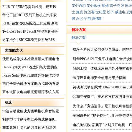
昆仑通态
昆仑纵横
莱姆
雷子克
利德华
·
FLIR TG275助你提前检测，规避风
士
施克
施迈赛
世纪星
松下
威达电
威
险！
·
华北工控RICH系列工控机在汽车安
腾
永宏
宇电
詹佛斯
全检测行业中的应用
·
RFID 在发动机装配线上的应用 新能
源汽车爆炸频发？
解决方案
·
TwinCAT IoT 助力优化智能车辆修理
解决方案
·
方案推介 | SICK车身定位系统BPS
·煤粉仓料位计如何选型？防爆、防静
太阳能光伏
·
使用热成像技术检查屋顶太阳能电池
·研华PPC-6121工业平板电脑在食
板
·
Haiwell(海为)PLC在太阳能方面的应
·触想工控一体机应用在户外环境时都
用
·
Ikaros Solar使用FLIR红外热像仪监控
·医疗设备电源安全使用与维护指南
已装太阳能电池板
·
西门子综合解决方案助力福建钧石能
·铸铁测试平台|尺寸500mm-8000mm
源飞速发展
·
研华太阳发电自动光源跟踪系统方案
·2026年安徽汇川技术官方授权与业务
现货直供平台
机床
·为什么「宽温运作」是工控机可靠性
·
中达自动化解决方案助推机床智能化
·车间设备的 “稳身铠甲”，地平铁你选
升级
·
制冷型与非制冷型红外热成像在ICI
·电机测试数据“飘了”？别只盯电机，
工厂内完美配合
·
非常紧凑且灵活的刀具运送 解决方