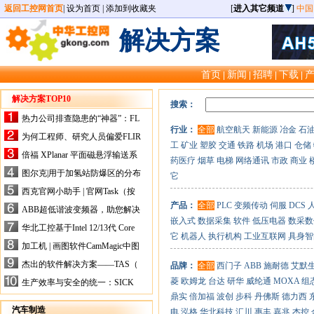
返回工控网首页
|
设为首页
|
添加到收藏夹
[
进入其它频道
]
中国
解决方案
首页
新闻
招聘
下载
|
|
|
|
解决方案TOP10
搜索：
热力公司排查隐患的“神器”：FL
行业：
全部
航空航天
新能源
冶金
石
IR手持式热像仪，高效精准！
为何工程师、研究人员偏爱FLIR
工
矿业
塑胶
交通
铁路
机场
港口
仓储
X-HS系列热像仪？精准高效是
倍福 XPlanar 平面磁悬浮输送系
药医疗
烟草
电梯
网络通讯
市政
商业
关键
统的创新应用
图尔克|用于加氢站防爆区的分布
它
式I/O解决方案
西克官网小助手 | 官网Task（按
任务选型）更新预告
产品：
全部
PLC
变频传动
伺服
DCS
ABB超低谐波变频器，助您解决
嵌入式
数据采集
软件
低压电器
数采数
电气设备运行难题！
华北工控基于Intel 12/13代 Core
它
机器人
执行机构
工业互联网
具身智
的ATX-6159嵌入式主板，推进
加工机 | 画图软件CamMagic中图
机器人市场
层整合的问题
杰出的软件解决方案——TAS（
品牌：
全部
西门子
ABB
施耐德
艾默
Turck Automation Suite）
菱
欧姆龙
台达
研华
威纶通
MOXA
组
生产效率与安全的统一：SICK
关于机器人技术传感器解决方案
鼎实
倍加福
波创
步科
丹佛斯
德力西
的采访
汽车制造
电
泓格
华北科技
汇川
惠丰
嘉兆
杰控