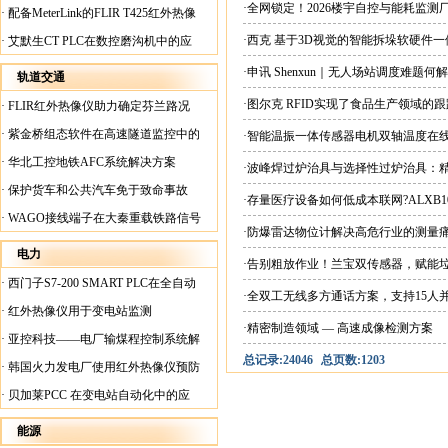
案
·全网锁定！2026楼宇自控与能耗监
·
配备MeterLink的FLIR T425红外热像
仪帮助Medite Europe Ltd加快红外检测
·西克 基于3D视觉的智能拆垛软硬件
·
艾默生CT PLC在数控磨沟机中的应
工作速度
用
·申讯 Shenxun｜无人场站调度难题
轨道交通
·图尔克 RFID实现了食品生产领域的
·
FLIR红外热像仪助力确定芬兰路况
·
紫金桥组态软件在高速隧道监控中的
·智能温振一体传感器电机双轴温度在
应用
·
华北工控地铁AFC系统解决方案
·波峰焊过炉治具与选择性过炉治具：
·
保护货车和公共汽车免于致命事故
·存量医疗设备如何低成本联网?ALXB1
·
WAGO接线端子在大秦重载铁路信号
·防爆雷达物位计解决高危行业的测量
楼设备中的应用
电力
·告别粗放作业！兰宝双传感器，赋能
·
西门子S7-200 SMART PLC在全自动
·全双工无线多方通话方案，支持15人
蓄电池短路内阻检测机上的应用
·
红外热像仪用于变电站监测
·精密制造领域 — 高速成像检测方案
·
亚控科技——电厂输煤程控制系统解
总记录:24046
总页数:1203
决方案
·
韩国火力发电厂使用红外热像仪预防
火灾
·
贝加莱PCC 在变电站自动化中的应
用
能源