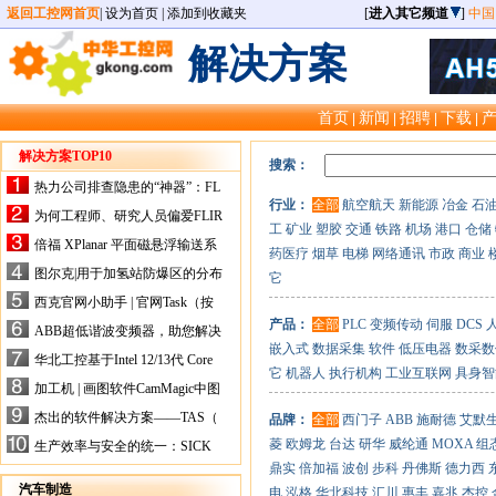
返回工控网首页
|
设为首页
|
添加到收藏夹
[
进入其它频道
]
中国
解决方案
首页
新闻
招聘
下载
|
|
|
|
解决方案TOP10
搜索：
热力公司排查隐患的“神器”：FL
行业：
全部
航空航天
新能源
冶金
石
IR手持式热像仪，高效精准！
为何工程师、研究人员偏爱FLIR
工
矿业
塑胶
交通
铁路
机场
港口
仓储
X-HS系列热像仪？精准高效是
倍福 XPlanar 平面磁悬浮输送系
药医疗
烟草
电梯
网络通讯
市政
商业
关键
统的创新应用
图尔克|用于加氢站防爆区的分布
它
式I/O解决方案
西克官网小助手 | 官网Task（按
任务选型）更新预告
产品：
全部
PLC
变频传动
伺服
DCS
ABB超低谐波变频器，助您解决
嵌入式
数据采集
软件
低压电器
数采数
电气设备运行难题！
华北工控基于Intel 12/13代 Core
它
机器人
执行机构
工业互联网
具身智
的ATX-6159嵌入式主板，推进
加工机 | 画图软件CamMagic中图
机器人市场
层整合的问题
杰出的软件解决方案——TAS（
品牌：
全部
西门子
ABB
施耐德
艾默
Turck Automation Suite）
菱
欧姆龙
台达
研华
威纶通
MOXA
组
生产效率与安全的统一：SICK
关于机器人技术传感器解决方案
鼎实
倍加福
波创
步科
丹佛斯
德力西
的采访
汽车制造
电
泓格
华北科技
汇川
惠丰
嘉兆
杰控