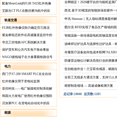
案
·全网锁定！2026楼宇自控与能耗监
·
配备MeterLink的FLIR T425红外热像
仪帮助Medite Europe Ltd加快红外检测
·西克 基于3D视觉的智能拆垛软硬件
·
艾默生CT PLC在数控磨沟机中的应
工作速度
用
·申讯 Shenxun｜无人场站调度难题
轨道交通
·图尔克 RFID实现了食品生产领域的
·
FLIR红外热像仪助力确定芬兰路况
·
紫金桥组态软件在高速隧道监控中的
·智能温振一体传感器电机双轴温度在
应用
·
华北工控地铁AFC系统解决方案
·波峰焊过炉治具与选择性过炉治具：
·
保护货车和公共汽车免于致命事故
·存量医疗设备如何低成本联网?ALXB1
·
WAGO接线端子在大秦重载铁路信号
·防爆雷达物位计解决高危行业的测量
楼设备中的应用
电力
·告别粗放作业！兰宝双传感器，赋能
·
西门子S7-200 SMART PLC在全自动
·全双工无线多方通话方案，支持15人
蓄电池短路内阻检测机上的应用
·
红外热像仪用于变电站监测
·精密制造领域 — 高速成像检测方案
·
亚控科技——电厂输煤程控制系统解
总记录:24046
总页数:1203
决方案
·
韩国火力发电厂使用红外热像仪预防
火灾
·
贝加莱PCC 在变电站自动化中的应
用
能源