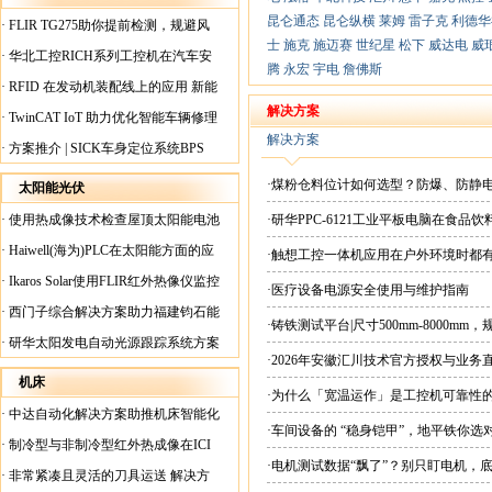
昆仑通态
昆仑纵横
莱姆
雷子克
利德华
·
FLIR TG275助你提前检测，规避风
士
施克
施迈赛
世纪星
松下
威达电
威
险！
·
华北工控RICH系列工控机在汽车安
腾
永宏
宇电
詹佛斯
全检测行业中的应用
·
RFID 在发动机装配线上的应用 新能
源汽车爆炸频发？
解决方案
·
TwinCAT IoT 助力优化智能车辆修理
解决方案
·
方案推介 | SICK车身定位系统BPS
·煤粉仓料位计如何选型？防爆、防静
太阳能光伏
·
使用热成像技术检查屋顶太阳能电池
·研华PPC-6121工业平板电脑在食
板
·
Haiwell(海为)PLC在太阳能方面的应
·触想工控一体机应用在户外环境时都
用
·
Ikaros Solar使用FLIR红外热像仪监控
·医疗设备电源安全使用与维护指南
已装太阳能电池板
·
西门子综合解决方案助力福建钧石能
·铸铁测试平台|尺寸500mm-8000mm
源飞速发展
·
研华太阳发电自动光源跟踪系统方案
·2026年安徽汇川技术官方授权与业务
现货直供平台
机床
·为什么「宽温运作」是工控机可靠性
·
中达自动化解决方案助推机床智能化
·车间设备的 “稳身铠甲”，地平铁你选
升级
·
制冷型与非制冷型红外热成像在ICI
·电机测试数据“飘了”？别只盯电机，
工厂内完美配合
·
非常紧凑且灵活的刀具运送 解决方