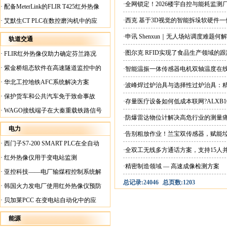
案
·全网锁定！2026楼宇自控与能耗监
·
配备MeterLink的FLIR T425红外热像
仪帮助Medite Europe Ltd加快红外检测
·西克 基于3D视觉的智能拆垛软硬件
·
艾默生CT PLC在数控磨沟机中的应
工作速度
用
·申讯 Shenxun｜无人场站调度难题
轨道交通
·图尔克 RFID实现了食品生产领域的
·
FLIR红外热像仪助力确定芬兰路况
·
紫金桥组态软件在高速隧道监控中的
·智能温振一体传感器电机双轴温度在
应用
·
华北工控地铁AFC系统解决方案
·波峰焊过炉治具与选择性过炉治具：
·
保护货车和公共汽车免于致命事故
·存量医疗设备如何低成本联网?ALXB1
·
WAGO接线端子在大秦重载铁路信号
·防爆雷达物位计解决高危行业的测量
楼设备中的应用
电力
·告别粗放作业！兰宝双传感器，赋能
·
西门子S7-200 SMART PLC在全自动
·全双工无线多方通话方案，支持15人
蓄电池短路内阻检测机上的应用
·
红外热像仪用于变电站监测
·精密制造领域 — 高速成像检测方案
·
亚控科技——电厂输煤程控制系统解
总记录:24046
总页数:1203
决方案
·
韩国火力发电厂使用红外热像仪预防
火灾
·
贝加莱PCC 在变电站自动化中的应
用
能源