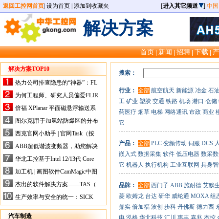
返回工控网首页
|
设为首页
|
添加到收藏夹
[
进入其它频道
]
中国
解决方案
首页
新闻
招聘
下载
|
|
|
|
解决方案TOP10
搜索：
热力公司排查隐患的“神器”：FL
行业：
全部
航空航天
新能源
冶金
石
IR手持式热像仪，高效精准！
为何工程师、研究人员偏爱FLIR
工
矿业
塑胶
交通
铁路
机场
港口
仓储
X-HS系列热像仪？精准高效是
倍福 XPlanar 平面磁悬浮输送系
药医疗
烟草
电梯
网络通讯
市政
商业
关键
统的创新应用
图尔克|用于加氢站防爆区的分布
它
式I/O解决方案
西克官网小助手 | 官网Task（按
任务选型）更新预告
产品：
全部
PLC
变频传动
伺服
DCS
ABB超低谐波变频器，助您解决
嵌入式
数据采集
软件
低压电器
数采数
电气设备运行难题！
华北工控基于Intel 12/13代 Core
它
机器人
执行机构
工业互联网
具身智
的ATX-6159嵌入式主板，推进
加工机 | 画图软件CamMagic中图
机器人市场
层整合的问题
杰出的软件解决方案——TAS（
品牌：
全部
西门子
ABB
施耐德
艾默
Turck Automation Suite）
菱
欧姆龙
台达
研华
威纶通
MOXA
组
生产效率与安全的统一：SICK
关于机器人技术传感器解决方案
鼎实
倍加福
波创
步科
丹佛斯
德力西
的采访
汽车制造
电
泓格
华北科技
汇川
惠丰
嘉兆
杰控