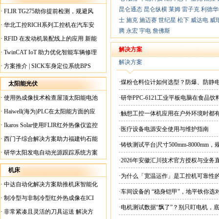
昆仑通态
昆仑纵横
莱姆
雷子克
利德华
·
FLIR TG275助你提前检测，规避风
士
施克
施迈赛
世纪星
松下
威达电
威
险！
·
华北工控RICH系列工控机在汽车安
腾
永宏
宇电
詹佛斯
全检测行业中的应用
·
RFID 在发动机装配线上的应用 新能
源汽车爆炸频发？
解决方案
·
TwinCAT IoT 助力优化智能车辆修理
解决方案
·
方案推介 | SICK车身定位系统BPS
·煤粉仓料位计如何选型？防爆、防静
太阳能光伏
·
使用热成像技术检查屋顶太阳能电池
·研华PPC-6121工业平板电脑在食
板
·
Haiwell(海为)PLC在太阳能方面的应
·触想工控一体机应用在户外环境时都
用
·
Ikaros Solar使用FLIR红外热像仪监控
·医疗设备电源安全使用与维护指南
已装太阳能电池板
·
西门子综合解决方案助力福建钧石能
·铸铁测试平台|尺寸500mm-8000mm
源飞速发展
·
研华太阳发电自动光源跟踪系统方案
·2026年安徽汇川技术官方授权与业务
现货直供平台
机床
·为什么「宽温运作」是工控机可靠性
·
中达自动化解决方案助推机床智能化
·车间设备的 “稳身铠甲”，地平铁你选
升级
·
制冷型与非制冷型红外热成像在ICI
·电机测试数据“飘了”？别只盯电机，
工厂内完美配合
·
非常紧凑且灵活的刀具运送 解决方