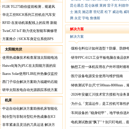
昆仑通态
昆仑纵横
莱姆
雷子克
利德华
·
FLIR TG275助你提前检测，规避风
士
施克
施迈赛
世纪星
松下
威达电
威
险！
·
华北工控RICH系列工控机在汽车安
腾
永宏
宇电
詹佛斯
全检测行业中的应用
·
RFID 在发动机装配线上的应用 新能
源汽车爆炸频发？
解决方案
·
TwinCAT IoT 助力优化智能车辆修理
解决方案
·
方案推介 | SICK车身定位系统BPS
·煤粉仓料位计如何选型？防爆、防静
太阳能光伏
·
使用热成像技术检查屋顶太阳能电池
·研华PPC-6121工业平板电脑在食
板
·
Haiwell(海为)PLC在太阳能方面的应
·触想工控一体机应用在户外环境时都
用
·
Ikaros Solar使用FLIR红外热像仪监控
·医疗设备电源安全使用与维护指南
已装太阳能电池板
·
西门子综合解决方案助力福建钧石能
·铸铁测试平台|尺寸500mm-8000mm
源飞速发展
·
研华太阳发电自动光源跟踪系统方案
·2026年安徽汇川技术官方授权与业务
现货直供平台
机床
·为什么「宽温运作」是工控机可靠性
·
中达自动化解决方案助推机床智能化
·车间设备的 “稳身铠甲”，地平铁你选
升级
·
制冷型与非制冷型红外热成像在ICI
·电机测试数据“飘了”？别只盯电机，
工厂内完美配合
·
非常紧凑且灵活的刀具运送 解决方