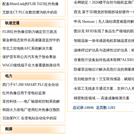
案
·全网锁定！2026楼宇自控与能耗监
·
配备MeterLink的FLIR T425红外热像
仪帮助Medite Europe Ltd加快红外检测
·西克 基于3D视觉的智能拆垛软硬件
·
艾默生CT PLC在数控磨沟机中的应
工作速度
用
·申讯 Shenxun｜无人场站调度难题
轨道交通
·图尔克 RFID实现了食品生产领域的
·
FLIR红外热像仪助力确定芬兰路况
·
紫金桥组态软件在高速隧道监控中的
·智能温振一体传感器电机双轴温度在
应用
·
华北工控地铁AFC系统解决方案
·波峰焊过炉治具与选择性过炉治具：
·
保护货车和公共汽车免于致命事故
·存量医疗设备如何低成本联网?ALXB1
·
WAGO接线端子在大秦重载铁路信号
·防爆雷达物位计解决高危行业的测量
楼设备中的应用
电力
·告别粗放作业！兰宝双传感器，赋能
·
西门子S7-200 SMART PLC在全自动
·全双工无线多方通话方案，支持15人
蓄电池短路内阻检测机上的应用
·
红外热像仪用于变电站监测
·精密制造领域 — 高速成像检测方案
·
亚控科技——电厂输煤程控制系统解
总记录:24046
总页数:1203
决方案
·
韩国火力发电厂使用红外热像仪预防
火灾
·
贝加莱PCC 在变电站自动化中的应
用
能源