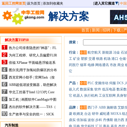
返回工控网首页
|
设为首页
|
添加到收藏夹
[
进入其它频道
]
中国
解决方案
首页
新闻
招聘
下载
|
|
|
|
解决方案TOP10
搜索：
热力公司排查隐患的“神器”：FL
行业：
全部
航空航天
新能源
冶金
石
IR手持式热像仪，高效精准！
为何工程师、研究人员偏爱FLIR
工
矿业
塑胶
交通
铁路
机场
港口
仓储
X-HS系列热像仪？精准高效是
倍福 XPlanar 平面磁悬浮输送系
药医疗
烟草
电梯
网络通讯
市政
商业
关键
统的创新应用
图尔克|用于加氢站防爆区的分布
它
式I/O解决方案
西克官网小助手 | 官网Task（按
任务选型）更新预告
产品：
全部
PLC
变频传动
伺服
DCS
ABB超低谐波变频器，助您解决
嵌入式
数据采集
软件
低压电器
数采数
电气设备运行难题！
华北工控基于Intel 12/13代 Core
它
机器人
执行机构
工业互联网
具身智
的ATX-6159嵌入式主板，推进
加工机 | 画图软件CamMagic中图
机器人市场
层整合的问题
杰出的软件解决方案——TAS（
品牌：
全部
西门子
ABB
施耐德
艾默
Turck Automation Suite）
菱
欧姆龙
台达
研华
威纶通
MOXA
组
生产效率与安全的统一：SICK
关于机器人技术传感器解决方案
鼎实
倍加福
波创
步科
丹佛斯
德力西
的采访
汽车制造
电
泓格
华北科技
汇川
惠丰
嘉兆
杰控