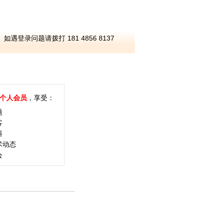
如遇登录问题请拨打 181 4856 8137
个人会员
，享受：
题
客
料
术动态
会