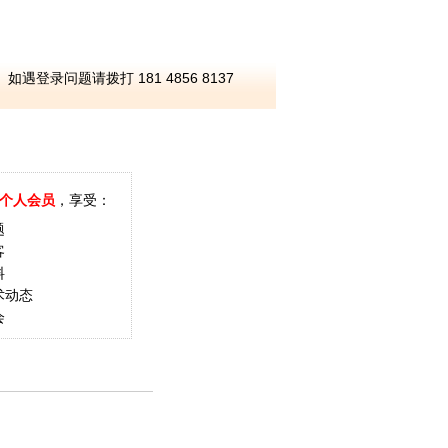
如遇登录问题请拨打 181 4856 8137
个人会员
，享受：
题
客
料
术动态
会