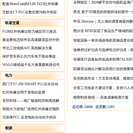
案
·全网锁定！2026楼宇自控与能耗监
·
配备MeterLink的FLIR T425红外热像
仪帮助Medite Europe Ltd加快红外检测
·西克 基于3D视觉的智能拆垛软硬件
·
艾默生CT PLC在数控磨沟机中的应
工作速度
用
·申讯 Shenxun｜无人场站调度难题
轨道交通
·图尔克 RFID实现了食品生产领域的
·
FLIR红外热像仪助力确定芬兰路况
·
紫金桥组态软件在高速隧道监控中的
·智能温振一体传感器电机双轴温度在
应用
·
华北工控地铁AFC系统解决方案
·波峰焊过炉治具与选择性过炉治具：
·
保护货车和公共汽车免于致命事故
·存量医疗设备如何低成本联网?ALXB1
·
WAGO接线端子在大秦重载铁路信号
·防爆雷达物位计解决高危行业的测量
楼设备中的应用
电力
·告别粗放作业！兰宝双传感器，赋能
·
西门子S7-200 SMART PLC在全自动
·全双工无线多方通话方案，支持15人
蓄电池短路内阻检测机上的应用
·
红外热像仪用于变电站监测
·精密制造领域 — 高速成像检测方案
·
亚控科技——电厂输煤程控制系统解
总记录:24046
总页数:1203
决方案
·
韩国火力发电厂使用红外热像仪预防
火灾
·
贝加莱PCC 在变电站自动化中的应
用
能源