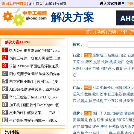
返回工控网首页
|
设为首页
|
添加到收藏夹
[
进入其它频道
]
中国
解决方案
首页
新闻
招聘
下载
|
|
|
|
解决方案TOP10
搜索：
热力公司排查隐患的“神器”：FL
行业：
全部
航空航天
新能源
冶金
石
IR手持式热像仪，高效精准！
为何工程师、研究人员偏爱FLIR
工
矿业
塑胶
交通
铁路
机场
港口
仓储
X-HS系列热像仪？精准高效是
倍福 XPlanar 平面磁悬浮输送系
药医疗
烟草
电梯
网络通讯
市政
商业
关键
统的创新应用
图尔克|用于加氢站防爆区的分布
它
式I/O解决方案
西克官网小助手 | 官网Task（按
任务选型）更新预告
产品：
全部
PLC
变频传动
伺服
DCS
ABB超低谐波变频器，助您解决
嵌入式
数据采集
软件
低压电器
数采数
电气设备运行难题！
华北工控基于Intel 12/13代 Core
它
机器人
执行机构
工业互联网
具身智
的ATX-6159嵌入式主板，推进
加工机 | 画图软件CamMagic中图
机器人市场
层整合的问题
杰出的软件解决方案——TAS（
品牌：
全部
西门子
ABB
施耐德
艾默
Turck Automation Suite）
菱
欧姆龙
台达
研华
威纶通
MOXA
组
生产效率与安全的统一：SICK
关于机器人技术传感器解决方案
鼎实
倍加福
波创
步科
丹佛斯
德力西
的采访
汽车制造
电
泓格
华北科技
汇川
惠丰
嘉兆
杰控