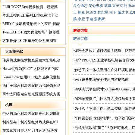
昆仑通态
昆仑纵横
莱姆
雷子克
利德华
·
FLIR TG275助你提前检测，规避风
士
施克
施迈赛
世纪星
松下
威达电
威
险！
·
华北工控RICH系列工控机在汽车安
腾
永宏
宇电
詹佛斯
全检测行业中的应用
·
RFID 在发动机装配线上的应用 新能
源汽车爆炸频发？
解决方案
·
TwinCAT IoT 助力优化智能车辆修理
解决方案
·
方案推介 | SICK车身定位系统BPS
·煤粉仓料位计如何选型？防爆、防静
太阳能光伏
·
使用热成像技术检查屋顶太阳能电池
·研华PPC-6121工业平板电脑在食
板
·
Haiwell(海为)PLC在太阳能方面的应
·触想工控一体机应用在户外环境时都
用
·
Ikaros Solar使用FLIR红外热像仪监控
·医疗设备电源安全使用与维护指南
已装太阳能电池板
·
西门子综合解决方案助力福建钧石能
·铸铁测试平台|尺寸500mm-8000mm
源飞速发展
·
研华太阳发电自动光源跟踪系统方案
·2026年安徽汇川技术官方授权与业务
现货直供平台
机床
·为什么「宽温运作」是工控机可靠性
·
中达自动化解决方案助推机床智能化
·车间设备的 “稳身铠甲”，地平铁你选
升级
·
制冷型与非制冷型红外热成像在ICI
·电机测试数据“飘了”？别只盯电机，
工厂内完美配合
·
非常紧凑且灵活的刀具运送 解决方