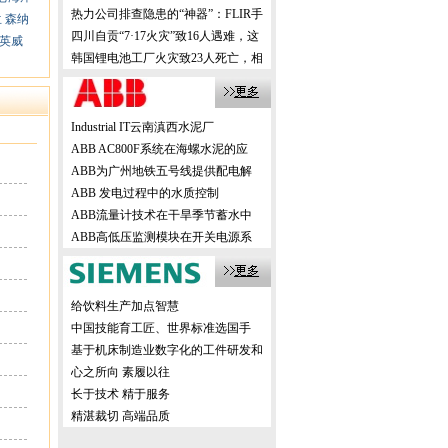
机，创新方案震撼业界！
热力公司排查隐患的“神器”：FLIR手
兰
森纳
持式热像仪，高效精准！
四川自贡“7·17火灾”致16人遇难，这
英威
样的事故该如何有效避免？
韩国锂电池工厂火灾致23人死亡，相
关企业该如何有效避免？
Industrial IT云南滇西水泥厂
ABB AC800F系统在海螺水泥的应
ABB为广州地铁五号线提供配电解
ABB 发电过程中的水质控制
ABB流量计技术在干旱季节蓄水中
ABB高低压监测模块在开关电源系
给饮料生产加点智慧
中国技能育工匠、世界标准选国手
基于机床制造业数字化的工件研发和
生产
心之所向 素履以往
长于技术 精于服务
精湛裁切 高端品质