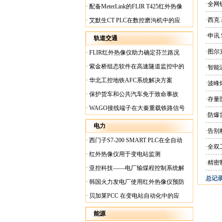
案
·全网
·
配备MeterLink的FLIR T425红外热像
仪帮助Medite Europe Ltd加快红外检测
·西克
·
艾默生CT PLC在数控磨沟机中的应
工作速度
用
·申讯
轨道交通
·图尔
·
FLIR红外热像仪助力确定芬兰路况
·
紫金桥组态软件在高速隧道监控中的
·智
应用
·
华北工控地铁AFC系统解决方案
·波
·
保护货车和公共汽车免于致命事故
·存量
·
WAGO接线端子在大秦重载铁路信号
·防
楼设备中的应用
电力
·告
·
西门子S7-200 SMART PLC在全自动
·全
蓄电池短路内阻检测机上的应用
·
红外热像仪用于变电站监测
·精密
·
亚控科技——电厂输煤程控制系统解
总记录:
决方案
·
韩国火力发电厂使用红外热像仪预防
火灾
·
贝加莱PCC 在变电站自动化中的应
用
能源