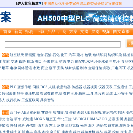
[
进入其它频道
]
中国自动化学会专家咨询工作委员会指定宣传媒体
方案
首页
新闻
招聘
下载
产品
厂商
方案
文摘
展览
视频
图文直播
|
|
|
|
|
|
|
|
|
|
：
：
全部
航空航天
新能源
冶金
石油
石化
化工
汽车
建材
包装
造纸印刷
纺织印染
机械
业
塑胶
交通
铁路
机场
港口
仓储
物流
能源
电力
输配电
水利
环保水处理
电子
食品饮
疗
烟草
电梯
网络通讯
市政
商业
楼宇
安防
锅炉供暖
制冷
金融保险
邮政
广电
军工
机
：
全部
PLC
变频传动
伺服
DCS
人机
软启动器
传感器
机器视觉
仪器仪表
工业通信
工
式
数据采集
软件
低压电器
数采数传
电源
数控
机柜箱体
工具
单片机
流体
工业安全
安
器人
执行机构
工业互联网
具身智能
：
全部
西门子
ABB
施耐德
艾默生
贝加莱
NI
倍福
西普
GE
康耐视
霍尼韦尔
邦纳
图尔
姆龙
台达
研华
威纶通
MOXA
组态王
华北工控
AB
DIGI
HBM
WAGO
艾讯
安川
奥普
倍加福
波创
步科
丹佛斯
德力西
东土
泛华
菲尼克斯
光洋
海为
浩纳尔
赫立讯
赫思曼
格
华北科技
汇川
惠丰
嘉兆
杰控
金升阳
康泰克
科动
科尔摩根
科陆
科远
控创
库卡
昆