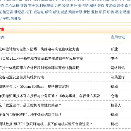
通态
昆仑纵横
莱姆
雷子克
利德华福
力控
凌华
罗升
美卡诺
穆格
磐仪
皮尔磁
普传
森
克
施迈赛
世纪星
松下
威达电
威琅
威强
威盛
魏德米勒
新松
亚控
研祥
研扬
易控
易能
宏
宇电
詹佛斯
方案
方案
应用领域
粉仓料位计如何选型？防爆、防静电与高低位联锁方案
·矿业
PPC-6121工业平板电脑在食品饮料灌装线中的应用方案
·电子
想工控一体机应用在户外环境时都有哪些亮点优势表现
·网络通讯
疗设备电源安全使用与维护指南
·制药医疗
测试平台|尺寸500mm-8000mm，规格按需定制
·机械
26年安徽汇川技术官方授权与业务直通：16市办事处、各行业方案及
·仓储
直供平台
什么「宽温运作」是工控机可靠性的关键？
·机器人
设备的 “稳身铠甲”，地平铁你选对了吗？
·机械
机测试数据“飘了”？别只盯电机，底下的电机试验平台查过没？
·机械