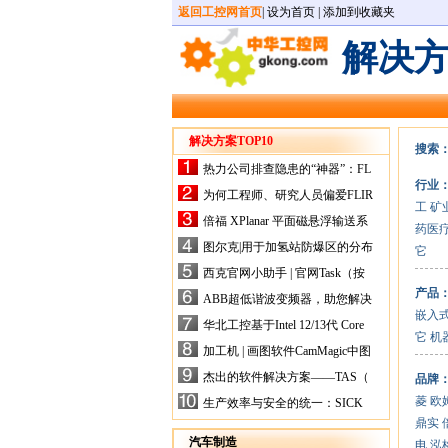
返回工控网首页
|
设为首页
|
添加到收藏夹
解决
解决方案TOP10
搜索
热力公司排查隐患的“神器”：FL
行业
IR手持式热像仪，高效精准！
为何工程师、研究人员偏爱FLIR
工
矿
X-HS系列热像仪？精准高效是
倍福 XPlanar 平面磁悬浮输送系
药医
关键
统的创新应用
图尔克|用于加氢站防爆区的分布
它
式I/O解决方案
西克官网小助手 | 官网Task（按
任务选型）更新预告
产品
ABB超低谐波变频器，助您解决
嵌入
电气设备运行难题！
华北工控基于Intel 12/13代 Core
它
机
的ATX-6159嵌入式主板，推进
加工机 | 画图软件CamMagic中图
机器人市场
层整合的问题
杰出的软件解决方案——TAS（
品牌
Turck Automation Suite）
菱
欧
生产效率与安全的统一：SICK
关于机器人技术传感器解决方案
鼎实
的采访
汽车制造
电
泓