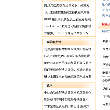
昆仑
·
FLIR TG275助你提前检测，规避风
士
施
险！
·
华北工控RICH系列工控机在汽车安
腾
永
全检测行业中的应用
·
RFID 在发动机装配线上的应用 新能
源汽车爆炸频发？
解决
·
TwinCAT IoT 助力优化智能车辆修理
解决
·
方案推介 | SICK车身定位系统BPS
·煤
太阳能光伏
·
使用热成像技术检查屋顶太阳能电池
·研华
板
·
Haiwell(海为)PLC在太阳能方面的应
·触
用
·
Ikaros Solar使用FLIR红外热像仪监控
·医
已装太阳能电池板
·
西门子综合解决方案助力福建钧石能
·铸铁
源飞速发展
·
研华太阳发电自动光源跟踪系统方案
·20
现货
机床
·为
·
中达自动化解决方案助推机床智能化
·车间
升级
·
制冷型与非制冷型红外热成像在ICI
·电
工厂内完美配合
·
非常紧凑且灵活的刀具运送 解决方