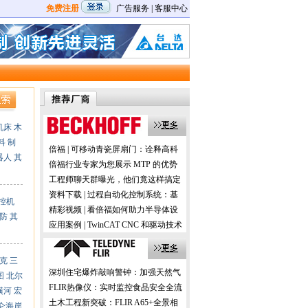
免费注册
广告服务
|
客服中心
机床
木
料
制
倍福 | 可移动青瓷屏扇门：诠释高科
器人
其
技与历史的交融
倍福行业专家为您展示 MTP 的优势
及应用
工程师聊天群曝光，他们竟这样搞定
机器视觉！
资料下载 | 过程自动化控制系统：基
控机
于 PC 的控制技术
精彩视频 | 看倍福如何助力半导体设
防
其
备的国产化
应用案例 | TwinCAT CNC 和驱动技术
在数控机床加工中的应用
克
三
深圳住宅爆炸敲响警钟：加强天然气
图
北尔
预防性检测更安全！
FLIR热像仪：实时监控食品安全全流
横河
宏
程，助力提升消费者信任！
土木工程新突破：FLIR A65+全景相
仑海岸