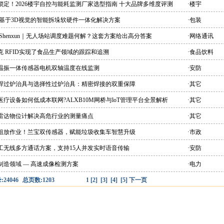
锁定！2026楼宇自控与能耗监测厂家选型指南 十大品牌多维度评测
·楼宇
 基于3D视觉的智能拆垛软硬件一体化解决方案
·包装
 Shenxun｜无人场站调度难题何解？这套方案给出高分答案
·网络通讯
克 RFID实现了食品生产领域的跟踪和追溯
·食品饮料
能温振一体传感器电机双轴温度在线监测
·安防
峰焊过炉治具与选择性过炉治具：精密焊接的双重保障
·其它
医疗设备如何低成本联网?ALXB10M网桥与loT管理平台全景解析
·其它
爆雷达物位计解决高危行业的测量痛点
·其它
别粗放作业！兰宝双传感器，赋能垃圾收集车智慧升级
·市政
双工无线多方通话方案，支持15人并发实时语音传输
·安防
制造领域 — 高速成像检测方案
·电力
24046
总页数:1203
1
[2]
[3]
[4]
[5]
下一页