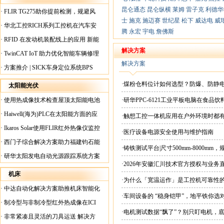
昆仑通态
昆仑纵横
莱姆
雷子克
利德华
·
FLIR TG275助你提前检测，规避风
士
施克
施迈赛
世纪星
松下
威达电
威
险！
·
华北工控RICH系列工控机在汽车安
腾
永宏
宇电
詹佛斯
全检测行业中的应用
·
RFID 在发动机装配线上的应用 新能
源汽车爆炸频发？
解决方案
·
TwinCAT IoT 助力优化智能车辆修理
解决方案
·
方案推介 | SICK车身定位系统BPS
·煤粉仓料位计如何选型？防爆、防静
太阳能光伏
·
使用热成像技术检查屋顶太阳能电池
·研华PPC-6121工业平板电脑在食
板
·
Haiwell(海为)PLC在太阳能方面的应
·触想工控一体机应用在户外环境时都
用
·
Ikaros Solar使用FLIR红外热像仪监控
·医疗设备电源安全使用与维护指南
已装太阳能电池板
·
西门子综合解决方案助力福建钧石能
·铸铁测试平台|尺寸500mm-8000mm
源飞速发展
·
研华太阳发电自动光源跟踪系统方案
·2026年安徽汇川技术官方授权与业务
现货直供平台
机床
·为什么「宽温运作」是工控机可靠性
·
中达自动化解决方案助推机床智能化
·车间设备的 “稳身铠甲”，地平铁你选
升级
·
制冷型与非制冷型红外热成像在ICI
·电机测试数据“飘了”？别只盯电机，
工厂内完美配合
·
非常紧凑且灵活的刀具运送 解决方