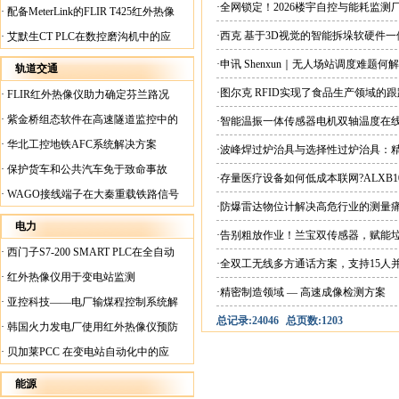
案
·全网锁定！2026楼宇自控与能耗监
·
配备MeterLink的FLIR T425红外热像
仪帮助Medite Europe Ltd加快红外检测
·西克 基于3D视觉的智能拆垛软硬件
·
艾默生CT PLC在数控磨沟机中的应
工作速度
用
·申讯 Shenxun｜无人场站调度难题
轨道交通
·图尔克 RFID实现了食品生产领域的
·
FLIR红外热像仪助力确定芬兰路况
·
紫金桥组态软件在高速隧道监控中的
·智能温振一体传感器电机双轴温度在
应用
·
华北工控地铁AFC系统解决方案
·波峰焊过炉治具与选择性过炉治具：
·
保护货车和公共汽车免于致命事故
·存量医疗设备如何低成本联网?ALXB1
·
WAGO接线端子在大秦重载铁路信号
·防爆雷达物位计解决高危行业的测量
楼设备中的应用
电力
·告别粗放作业！兰宝双传感器，赋能
·
西门子S7-200 SMART PLC在全自动
·全双工无线多方通话方案，支持15人
蓄电池短路内阻检测机上的应用
·
红外热像仪用于变电站监测
·精密制造领域 — 高速成像检测方案
·
亚控科技——电厂输煤程控制系统解
总记录:24046
总页数:1203
决方案
·
韩国火力发电厂使用红外热像仪预防
火灾
·
贝加莱PCC 在变电站自动化中的应
用
能源