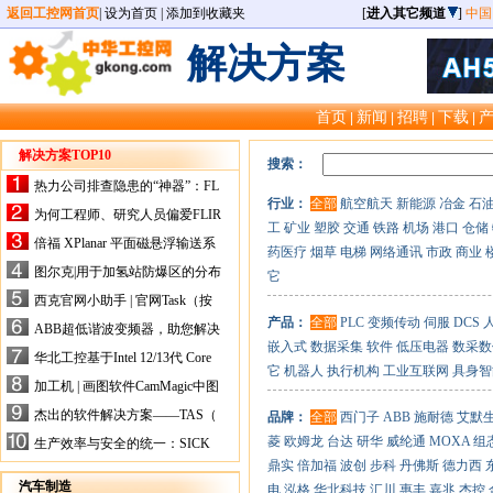
返回工控网首页
|
设为首页
|
添加到收藏夹
[
进入其它频道
]
中国
解决方案
首页
新闻
招聘
下载
|
|
|
|
解决方案TOP10
搜索：
热力公司排查隐患的“神器”：FL
行业：
全部
航空航天
新能源
冶金
石
IR手持式热像仪，高效精准！
为何工程师、研究人员偏爱FLIR
工
矿业
塑胶
交通
铁路
机场
港口
仓储
X-HS系列热像仪？精准高效是
倍福 XPlanar 平面磁悬浮输送系
药医疗
烟草
电梯
网络通讯
市政
商业
关键
统的创新应用
图尔克|用于加氢站防爆区的分布
它
式I/O解决方案
西克官网小助手 | 官网Task（按
任务选型）更新预告
产品：
全部
PLC
变频传动
伺服
DCS
ABB超低谐波变频器，助您解决
嵌入式
数据采集
软件
低压电器
数采数
电气设备运行难题！
华北工控基于Intel 12/13代 Core
它
机器人
执行机构
工业互联网
具身智
的ATX-6159嵌入式主板，推进
加工机 | 画图软件CamMagic中图
机器人市场
层整合的问题
杰出的软件解决方案——TAS（
品牌：
全部
西门子
ABB
施耐德
艾默
Turck Automation Suite）
菱
欧姆龙
台达
研华
威纶通
MOXA
组
生产效率与安全的统一：SICK
关于机器人技术传感器解决方案
鼎实
倍加福
波创
步科
丹佛斯
德力西
的采访
汽车制造
电
泓格
华北科技
汇川
惠丰
嘉兆
杰控