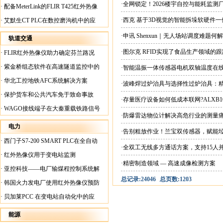
案
·全网锁定！2026楼宇自控与能耗监
·
配备MeterLink的FLIR T425红外热像
仪帮助Medite Europe Ltd加快红外检测
·西克 基于3D视觉的智能拆垛软硬件
·
艾默生CT PLC在数控磨沟机中的应
工作速度
用
·申讯 Shenxun｜无人场站调度难题
轨道交通
·图尔克 RFID实现了食品生产领域的
·
FLIR红外热像仪助力确定芬兰路况
·
紫金桥组态软件在高速隧道监控中的
·智能温振一体传感器电机双轴温度在
应用
·
华北工控地铁AFC系统解决方案
·波峰焊过炉治具与选择性过炉治具：
·
保护货车和公共汽车免于致命事故
·存量医疗设备如何低成本联网?ALXB1
·
WAGO接线端子在大秦重载铁路信号
·防爆雷达物位计解决高危行业的测量
楼设备中的应用
电力
·告别粗放作业！兰宝双传感器，赋能
·
西门子S7-200 SMART PLC在全自动
·全双工无线多方通话方案，支持15人
蓄电池短路内阻检测机上的应用
·
红外热像仪用于变电站监测
·精密制造领域 — 高速成像检测方案
·
亚控科技——电厂输煤程控制系统解
总记录:24046
总页数:1203
决方案
·
韩国火力发电厂使用红外热像仪预防
火灾
·
贝加莱PCC 在变电站自动化中的应
用
能源