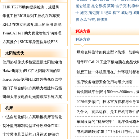
昆仑通态
昆仑纵横
莱姆
雷子克
利德华
·
FLIR TG275助你提前检测，规避风
士
施克
施迈赛
世纪星
松下
威达电
威
险！
·
华北工控RICH系列工控机在汽车安
腾
永宏
宇电
詹佛斯
全检测行业中的应用
·
RFID 在发动机装配线上的应用 新能
源汽车爆炸频发？
解决方案
·
TwinCAT IoT 助力优化智能车辆修理
解决方案
·
方案推介 | SICK车身定位系统BPS
·煤粉仓料位计如何选型？防爆、防静
太阳能光伏
·
使用热成像技术检查屋顶太阳能电池
·研华PPC-6121工业平板电脑在食
板
·
Haiwell(海为)PLC在太阳能方面的应
·触想工控一体机应用在户外环境时都
用
·
Ikaros Solar使用FLIR红外热像仪监控
·医疗设备电源安全使用与维护指南
已装太阳能电池板
·
西门子综合解决方案助力福建钧石能
·铸铁测试平台|尺寸500mm-8000mm
源飞速发展
·
研华太阳发电自动光源跟踪系统方案
·2026年安徽汇川技术官方授权与业务
现货直供平台
机床
·为什么「宽温运作」是工控机可靠性
·
中达自动化解决方案助推机床智能化
·车间设备的 “稳身铠甲”，地平铁你选
升级
·
制冷型与非制冷型红外热成像在ICI
·电机测试数据“飘了”？别只盯电机，
工厂内完美配合
·
非常紧凑且灵活的刀具运送 解决方