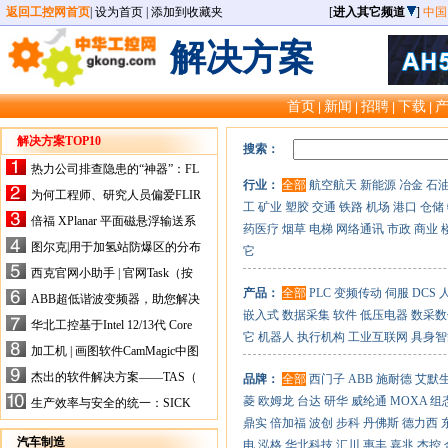
返回工控网首页
|
设为首页
|
添加到收藏夹
[
进入其它频道
]
中国
解决方案
首页
新闻
招聘
下载
|
|
|
|
解决方案TOP10
搜索：
热力公司排查隐患的“神器”：FL
行业：
全部
航空航天
新能源
冶金
石
IR手持式热像仪，高效精准！
为何工程师、研究人员偏爱FLIR
工
矿业
塑胶
交通
铁路
机场
港口
仓储
X-HS系列热像仪？精准高效是
倍福 XPlanar 平面磁悬浮输送系
药医疗
烟草
电梯
网络通讯
市政
商业
关键
统的创新应用
图尔克|用于加氢站防爆区的分布
它
式I/O解决方案
西克官网小助手 | 官网Task（按
任务选型）更新预告
产品：
全部
PLC
变频传动
伺服
DCS
ABB超低谐波变频器，助您解决
嵌入式
数据采集
软件
低压电器
数采数
电气设备运行难题！
华北工控基于Intel 12/13代 Core
它
机器人
执行机构
工业互联网
具身智
的ATX-6159嵌入式主板，推进
加工机 | 画图软件CamMagic中图
机器人市场
层整合的问题
杰出的软件解决方案——TAS（
品牌：
全部
西门子
ABB
施耐德
艾默
Turck Automation Suite）
菱
欧姆龙
台达
研华
威纶通
MOXA
组
生产效率与安全的统一：SICK
关于机器人技术传感器解决方案
鼎实
倍加福
波创
步科
丹佛斯
德力西
的采访
汽车制造
电
泓格
华北科技
汇川
惠丰
嘉兆
杰控