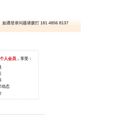
如遇登录问题请拨打 181 4856 8137
个人会员
，享受：
题
客
料
术动态
会