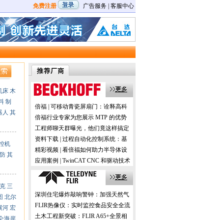
免费注册
广告服务
|
客服中心
机床
木
料
制
倍福 | 可移动青瓷屏扇门：诠释高科
器人
其
技与历史的交融
倍福行业专家为您展示 MTP 的优势
及应用
工程师聊天群曝光，他们竟这样搞定
机器视觉！
资料下载 | 过程自动化控制系统：基
控机
于 PC 的控制技术
精彩视频 | 看倍福如何助力半导体设
防
其
备的国产化
应用案例 | TwinCAT CNC 和驱动技术
在数控机床加工中的应用
克
三
深圳住宅爆炸敲响警钟：加强天然气
图
北尔
预防性检测更安全！
FLIR热像仪：实时监控食品安全全流
横河
宏
程，助力提升消费者信任！
土木工程新突破：FLIR A65+全景相
仑海岸