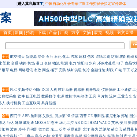
[
进入其它频道
]
中国自动化学会专家咨询工作委员会指定宣传媒体
方案
首页
新闻
招聘
下载
产品
厂商
方案
文摘
展览
视频
图文直播
|
|
|
|
|
|
|
|
|
|
：
：
全部
航空航天
新能源
冶金
石油
石化
化工
汽车
建材
包装
造纸印刷
纺织印染
机械
业
塑胶
交通
铁路
机场
港口
仓储
物流
能源
电力
输配电
水利
环保水处理
电子
食品饮
疗
烟草
电梯
网络通讯
市政
商业
楼宇
安防
锅炉供暖
制冷
金融保险
邮政
广电
军工
机
：
全部
PLC
变频传动
伺服
DCS
人机
软启动器
传感器
机器视觉
仪器仪表
工业通信
工
式
数据采集
软件
低压电器
数采数传
电源
数控
机柜箱体
工具
单片机
流体
工业安全
安
器人
执行机构
工业互联网
具身智能
：
全部
西门子
ABB
施耐德
艾默生
贝加莱
NI
倍福
西普
GE
康耐视
霍尼韦尔
邦纳
图尔
姆龙
台达
研华
威纶通
MOXA
组态王
华北工控
AB
DIGI
HBM
WAGO
艾讯
安川
奥普
倍加福
波创
步科
丹佛斯
德力西
东土
泛华
菲尼克斯
光洋
海为
浩纳尔
赫立讯
赫思曼
格
华北科技
汇川
惠丰
嘉兆
杰控
金升阳
康泰克
科动
科尔摩根
科陆
科远
控创
库卡
昆