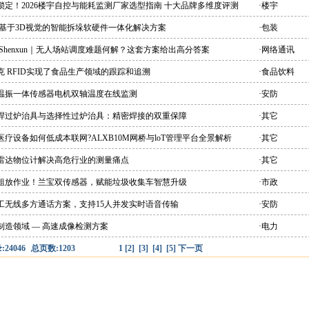
锁定！2026楼宇自控与能耗监测厂家选型指南 十大品牌多维度评测
·楼宇
 基于3D视觉的智能拆垛软硬件一体化解决方案
·包装
 Shenxun｜无人场站调度难题何解？这套方案给出高分答案
·网络通讯
克 RFID实现了食品生产领域的跟踪和追溯
·食品饮料
能温振一体传感器电机双轴温度在线监测
·安防
峰焊过炉治具与选择性过炉治具：精密焊接的双重保障
·其它
医疗设备如何低成本联网?ALXB10M网桥与loT管理平台全景解析
·其它
爆雷达物位计解决高危行业的测量痛点
·其它
别粗放作业！兰宝双传感器，赋能垃圾收集车智慧升级
·市政
双工无线多方通话方案，支持15人并发实时语音传输
·安防
制造领域 — 高速成像检测方案
·电力
24046
总页数:1203
1
[2]
[3]
[4]
[5]
下一页