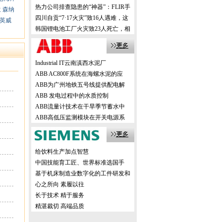
机，创新方案震撼业界！
热力公司排查隐患的“神器”：FLIR手
兰
森纳
持式热像仪，高效精准！
四川自贡“7·17火灾”致16人遇难，这
英威
样的事故该如何有效避免？
韩国锂电池工厂火灾致23人死亡，相
关企业该如何有效避免？
Industrial IT云南滇西水泥厂
ABB AC800F系统在海螺水泥的应
ABB为广州地铁五号线提供配电解
ABB 发电过程中的水质控制
ABB流量计技术在干旱季节蓄水中
ABB高低压监测模块在开关电源系
给饮料生产加点智慧
中国技能育工匠、世界标准选国手
基于机床制造业数字化的工件研发和
生产
心之所向 素履以往
长于技术 精于服务
精湛裁切 高端品质