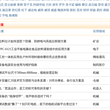
通态
昆仑纵横
莱姆
雷子克
利德华福
力控
凌华
罗升
美卡诺
穆格
磐仪
皮尔磁
普传
森
克
施迈赛
世纪星
松下
威达电
威琅
威强
威盛
魏德米勒
新松
亚控
研祥
研扬
易控
易能
宏
宇电
詹佛斯
方案
方案
应用领域
粉仓料位计如何选型？防爆、防静电与高低位联锁方案
·矿业
PPC-6121工业平板电脑在食品饮料灌装线中的应用方案
·电子
想工控一体机应用在户外环境时都有哪些亮点优势表现
·网络通讯
疗设备电源安全使用与维护指南
·制药医疗
测试平台|尺寸500mm-8000mm，规格按需定制
·机械
26年安徽汇川技术官方授权与业务直通：16市办事处、各行业方案及
·仓储
直供平台
什么「宽温运作」是工控机可靠性的关键？
·机器人
设备的 “稳身铠甲”，地平铁你选对了吗？
·机械
机测试数据“飘了”？别只盯电机，底下的电机试验平台查过没？
·机械