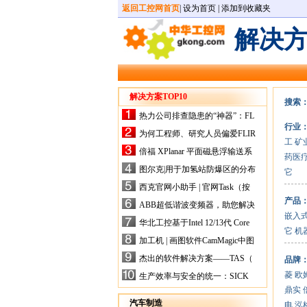
返回工控网首页
|
设为首页
|
添加到收藏夹
解决
解决方案TOP10
搜索
热力公司排查隐患的“神器”：FL
行业
IR手持式热像仪，高效精准！
为何工程师、研究人员偏爱FLIR
工
矿
X-HS系列热像仪？精准高效是
倍福 XPlanar 平面磁悬浮输送系
药医
关键
统的创新应用
图尔克|用于加氢站防爆区的分布
它
式I/O解决方案
西克官网小助手 | 官网Task（按
任务选型）更新预告
产品
ABB超低谐波变频器，助您解决
嵌入
电气设备运行难题！
华北工控基于Intel 12/13代 Core
它
机
的ATX-6159嵌入式主板，推进
加工机 | 画图软件CamMagic中图
机器人市场
层整合的问题
杰出的软件解决方案——TAS（
品牌
Turck Automation Suite）
菱
欧
生产效率与安全的统一：SICK
关于机器人技术传感器解决方案
鼎实
的采访
汽车制造
电
泓