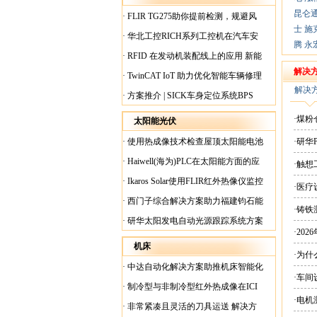
昆仑
·
FLIR TG275助你提前检测，规避风
士
施
险！
·
华北工控RICH系列工控机在汽车安
腾
永
全检测行业中的应用
·
RFID 在发动机装配线上的应用 新能
源汽车爆炸频发？
解决
·
TwinCAT IoT 助力优化智能车辆修理
解决
·
方案推介 | SICK车身定位系统BPS
·煤
太阳能光伏
·
使用热成像技术检查屋顶太阳能电池
·研华
板
·
Haiwell(海为)PLC在太阳能方面的应
·触
用
·
Ikaros Solar使用FLIR红外热像仪监控
·医
已装太阳能电池板
·
西门子综合解决方案助力福建钧石能
·铸铁
源飞速发展
·
研华太阳发电自动光源跟踪系统方案
·20
现货
机床
·为
·
中达自动化解决方案助推机床智能化
·车间
升级
·
制冷型与非制冷型红外热成像在ICI
·电
工厂内完美配合
·
非常紧凑且灵活的刀具运送 解决方