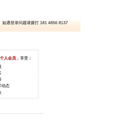
如遇登录问题请拨打 181 4856 8137
个人会员
，享受：
题
客
料
术动态
会