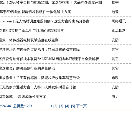
锁定！2026楼宇自控与能耗监测厂家选型指南 十大品牌多维度评测
·楼宇
 基于3D视觉的智能拆垛软硬件一体化解决方案
·包装
 Shenxun｜无人场站调度难题何解？这套方案给出高分答案
·网络通讯
克 RFID实现了食品生产领域的跟踪和追溯
·食品饮料
能温振一体传感器电机双轴温度在线监测
·安防
峰焊过炉治具与选择性过炉治具：精密焊接的双重保障
·其它
医疗设备如何低成本联网?ALXB10M网桥与loT管理平台全景解析
·其它
爆雷达物位计解决高危行业的测量痛点
·其它
别粗放作业！兰宝双传感器，赋能垃圾收集车智慧升级
·市政
双工无线多方通话方案，支持15人并发实时语音传输
·安防
制造领域 — 高速成像检测方案
·电力
24046
总页数:1203
1
[2]
[3]
[4]
[5]
下一页