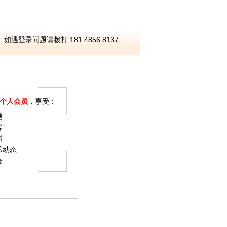
如遇登录问题请拨打 181 4856 8137
个人会员
，享受：
题
客
料
术动态
会