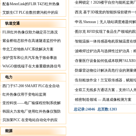
案
·全网锁定！2026楼宇自控与能耗监
·
配备MeterLink的FLIR T425红外热像
仪帮助Medite Europe Ltd加快红外检测
·西克 基于3D视觉的智能拆垛软硬件
·
艾默生CT PLC在数控磨沟机中的应
工作速度
用
·申讯 Shenxun｜无人场站调度难题
轨道交通
·图尔克 RFID实现了食品生产领域的
·
FLIR红外热像仪助力确定芬兰路况
·
紫金桥组态软件在高速隧道监控中的
·智能温振一体传感器电机双轴温度在
应用
·
华北工控地铁AFC系统解决方案
·波峰焊过炉治具与选择性过炉治具：
·
保护货车和公共汽车免于致命事故
·存量医疗设备如何低成本联网?ALXB1
·
WAGO接线端子在大秦重载铁路信号
·防爆雷达物位计解决高危行业的测量
楼设备中的应用
电力
·告别粗放作业！兰宝双传感器，赋能
·
西门子S7-200 SMART PLC在全自动
·全双工无线多方通话方案，支持15人
蓄电池短路内阻检测机上的应用
·
红外热像仪用于变电站监测
·精密制造领域 — 高速成像检测方案
·
亚控科技——电厂输煤程控制系统解
总记录:24046
总页数:1203
决方案
·
韩国火力发电厂使用红外热像仪预防
火灾
·
贝加莱PCC 在变电站自动化中的应
用
能源