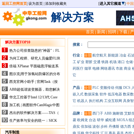
返回工控网首页
|
设为首页
|
添加到收藏夹
[
进入其它频道
]
中国
解决方案
首页
新闻
招聘
下载
|
|
|
|
解决方案TOP10
搜索：
热力公司排查隐患的“神器”：FL
行业：
全部
航空航天
新能源
冶金
石
IR手持式热像仪，高效精准！
为何工程师、研究人员偏爱FLIR
工
矿业
塑胶
交通
铁路
机场
港口
仓储
X-HS系列热像仪？精准高效是
倍福 XPlanar 平面磁悬浮输送系
药医疗
烟草
电梯
网络通讯
市政
商业
关键
统的创新应用
图尔克|用于加氢站防爆区的分布
它
式I/O解决方案
西克官网小助手 | 官网Task（按
任务选型）更新预告
产品：
全部
PLC
变频传动
伺服
DCS
ABB超低谐波变频器，助您解决
嵌入式
数据采集
软件
低压电器
数采数
电气设备运行难题！
华北工控基于Intel 12/13代 Core
它
机器人
执行机构
工业互联网
具身智
的ATX-6159嵌入式主板，推进
加工机 | 画图软件CamMagic中图
机器人市场
层整合的问题
杰出的软件解决方案——TAS（
品牌：
全部
西门子
ABB
施耐德
艾默
Turck Automation Suite）
菱
欧姆龙
台达
研华
威纶通
MOXA
组
生产效率与安全的统一：SICK
关于机器人技术传感器解决方案
鼎实
倍加福
波创
步科
丹佛斯
德力西
的采访
汽车制造
电
泓格
华北科技
汇川
惠丰
嘉兆
杰控