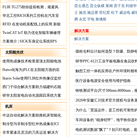
昆仑通态
昆仑纵横
莱姆
雷子克
利德华
·
FLIR TG275助你提前检测，规避风
士
施克
施迈赛
世纪星
松下
威达电
威
险！
·
华北工控RICH系列工控机在汽车安
腾
永宏
宇电
詹佛斯
全检测行业中的应用
·
RFID 在发动机装配线上的应用 新能
源汽车爆炸频发？
解决方案
·
TwinCAT IoT 助力优化智能车辆修理
解决方案
·
方案推介 | SICK车身定位系统BPS
·煤粉仓料位计如何选型？防爆、防静
太阳能光伏
·
使用热成像技术检查屋顶太阳能电池
·研华PPC-6121工业平板电脑在食
板
·
Haiwell(海为)PLC在太阳能方面的应
·触想工控一体机应用在户外环境时都
用
·
Ikaros Solar使用FLIR红外热像仪监控
·医疗设备电源安全使用与维护指南
已装太阳能电池板
·
西门子综合解决方案助力福建钧石能
·铸铁测试平台|尺寸500mm-8000mm
源飞速发展
·
研华太阳发电自动光源跟踪系统方案
·2026年安徽汇川技术官方授权与业务
现货直供平台
机床
·为什么「宽温运作」是工控机可靠性
·
中达自动化解决方案助推机床智能化
·车间设备的 “稳身铠甲”，地平铁你选
升级
·
制冷型与非制冷型红外热成像在ICI
·电机测试数据“飘了”？别只盯电机，
工厂内完美配合
·
非常紧凑且灵活的刀具运送 解决方