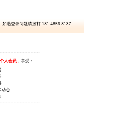
如遇登录问题请拨打 181 4856 8137
个人会员
，享受：
题
客
料
术动态
会