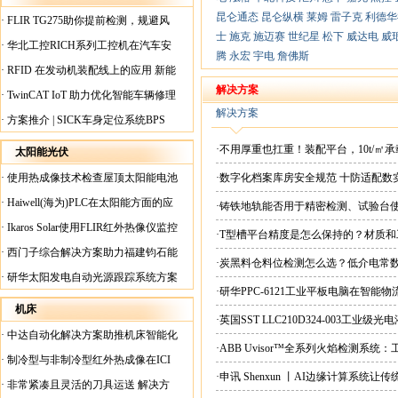
昆仑通态
昆仑纵横
莱姆
雷子克
利德华
·
FLIR TG275助你提前检测，规避风
士
施克
施迈赛
世纪星
松下
威达电
威
险！
·
华北工控RICH系列工控机在汽车安
腾
永宏
宇电
詹佛斯
全检测行业中的应用
·
RFID 在发动机装配线上的应用 新能
源汽车爆炸频发？
解决方案
·
TwinCAT IoT 助力优化智能车辆修理
解决方案
·
方案推介 | SICK车身定位系统BPS
·不用厚重也扛重！装配平台，10t/㎡
太阳能光伏
·
使用热成像技术检查屋顶太阳能电池
·数字化档案库房安全规范 十防适配数
板
·
Haiwell(海为)PLC在太阳能方面的应
·铸铁地轨能否用于精密检测、试验台
用
·
Ikaros Solar使用FLIR红外热像仪监控
·T型槽平台精度是怎么保持的？材质
已装太阳能电池板
·
西门子综合解决方案助力福建钧石能
·炭黑料仓料位检测怎么选？低介电常
源飞速发展
·
研华太阳发电自动光源跟踪系统方案
·研华PPC-6121工业平板电脑在智能
方案-基于研华PPC-6121打造高可靠
机床
·英国SST LLC210D324-003工业
·
中达自动化解决方案助推机床智能化
·ABB Uvisor™全系列火焰检测系
升级
·
制冷型与非制冷型红外热成像在ICI
案
·申讯 Shenxun 丨AI边缘计算系统
工厂内完美配合
·
非常紧凑且灵活的刀具运送 解决方