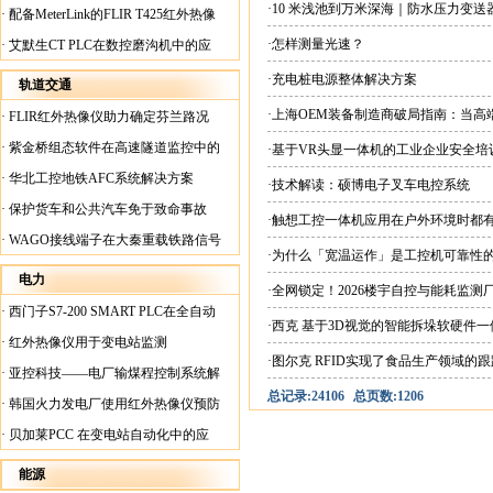
案
·10 米浅池到万米深海｜防水压力变
·
配备MeterLink的FLIR T425红外热像
仪帮助Medite Europe Ltd加快红外检测
·怎样测量光速？
·
艾默生CT PLC在数控磨沟机中的应
工作速度
用
·充电桩电源整体解决方案
轨道交通
·上海OEM装备制造商破局指南：当
·
FLIR红外热像仪助力确定芬兰路况
长与售后难题，如何寻找核心电控集成
·
紫金桥组态软件在高速隧道监控中的
·基于VR头显一体机的工业企业安全培
应用
·
华北工控地铁AFC系统解决方案
·技术解读：硕博电子叉车电控系统
·
保护货车和公共汽车免于致命事故
·触想工控一体机应用在户外环境时都
·
WAGO接线端子在大秦重载铁路信号
·为什么「宽温运作」是工控机可靠性
楼设备中的应用
电力
·全网锁定！2026楼宇自控与能耗监
·
西门子S7-200 SMART PLC在全自动
·西克 基于3D视觉的智能拆垛软硬件
蓄电池短路内阻检测机上的应用
·
红外热像仪用于变电站监测
·图尔克 RFID实现了食品生产领域的
·
亚控科技——电厂输煤程控制系统解
总记录:24106
总页数:1206
决方案
·
韩国火力发电厂使用红外热像仪预防
火灾
·
贝加莱PCC 在变电站自动化中的应
用
能源