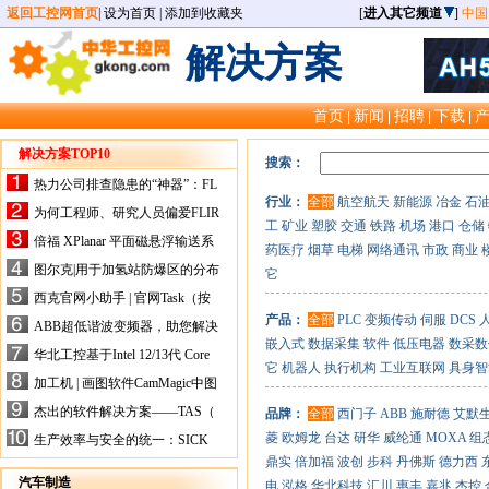
返回工控网首页
|
设为首页
|
添加到收藏夹
[
进入其它频道
]
中国
解决方案
首页
新闻
招聘
下载
|
|
|
|
解决方案TOP10
搜索：
热力公司排查隐患的“神器”：FL
行业：
全部
航空航天
新能源
冶金
石
IR手持式热像仪，高效精准！
为何工程师、研究人员偏爱FLIR
工
矿业
塑胶
交通
铁路
机场
港口
仓储
X-HS系列热像仪？精准高效是
倍福 XPlanar 平面磁悬浮输送系
药医疗
烟草
电梯
网络通讯
市政
商业
关键
统的创新应用
图尔克|用于加氢站防爆区的分布
它
式I/O解决方案
西克官网小助手 | 官网Task（按
任务选型）更新预告
产品：
全部
PLC
变频传动
伺服
DCS
ABB超低谐波变频器，助您解决
嵌入式
数据采集
软件
低压电器
数采数
电气设备运行难题！
华北工控基于Intel 12/13代 Core
它
机器人
执行机构
工业互联网
具身智
的ATX-6159嵌入式主板，推进
加工机 | 画图软件CamMagic中图
机器人市场
层整合的问题
杰出的软件解决方案——TAS（
品牌：
全部
西门子
ABB
施耐德
艾默
Turck Automation Suite）
菱
欧姆龙
台达
研华
威纶通
MOXA
组
生产效率与安全的统一：SICK
关于机器人技术传感器解决方案
鼎实
倍加福
波创
步科
丹佛斯
德力西
的采访
汽车制造
电
泓格
华北科技
汇川
惠丰
嘉兆
杰控