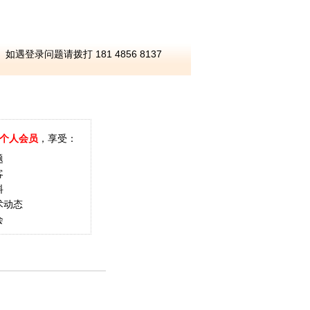
如遇登录问题请拨打 181 4856 8137
个人会员
，享受：
题
客
料
术动态
会