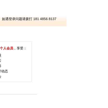
如遇登录问题请拨打 181 4856 8137
个人会员
，享受：
题
客
料
术动态
会