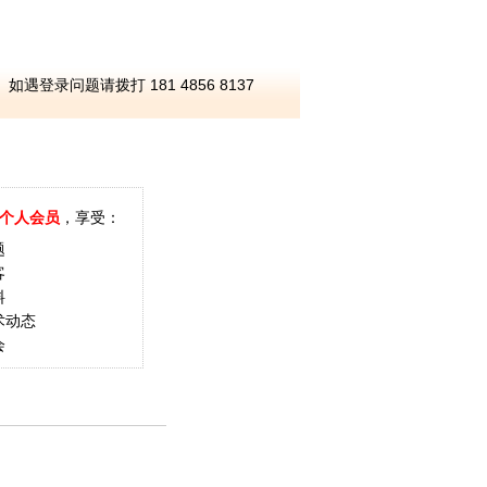
如遇登录问题请拨打 181 4856 8137
个人会员
，享受：
题
客
料
术动态
会