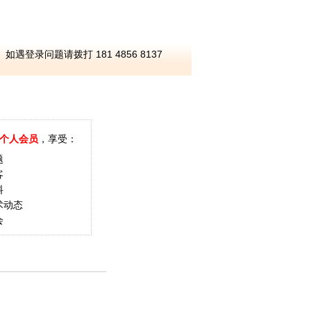
如遇登录问题请拨打 181 4856 8137
个人会员
，享受：
题
客
料
术动态
会